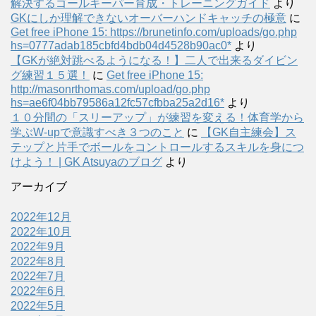
解決するゴールキーパー育成・トレーニングガイド
より
GKにしか理解できないオーバーハンドキャッチの極意
に
Get free iPhone 15: https://brunetinfo.com/uploads/go.php
hs=0777adab185cbfd4bdb04d4528b90ac0*
より
【GKが絶対跳べるようになる！】二人で出来るダイビン
グ練習１５選！
に
Get free iPhone 15:
http://masonrthomas.com/upload/go.php
hs=ae6f04bb79586a12fc57cfbba25a2d16*
より
１０分間の「スリーアップ」が練習を変える！体育学から
学ぶW-upで意識すべき３つのこと
に
【GK自主練会】ス
テップと片手でボールをコントロールするスキルを身につ
けよう！ | GK Atsuyaのブログ
より
アーカイブ
2022年12月
2022年10月
2022年9月
2022年8月
2022年7月
2022年6月
2022年5月