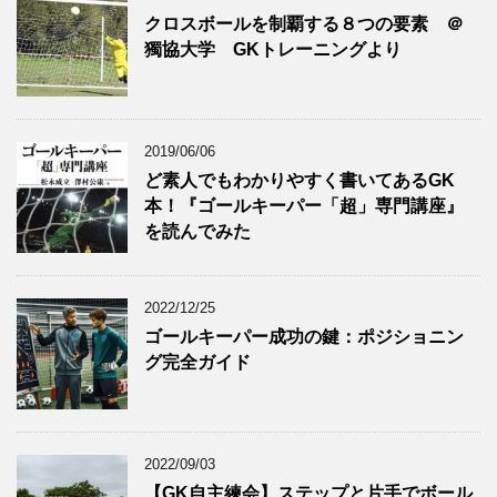
クロスボールを制覇する８つの要素 ＠
獨協大学 GKトレーニングより
2019/06/06
ど素人でもわかりやすく書いてあるGK
本！『ゴールキーパー「超」専門講座』
を読んでみた
2022/12/25
ゴールキーパー成功の鍵：ポジショニン
グ完全ガイド
2022/09/03
【GK自主練会】ステップと片手でボール