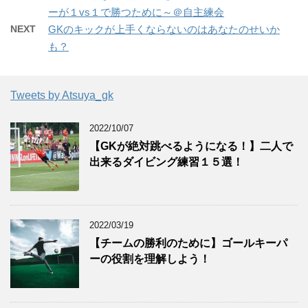
ーが１vs１で勝つために～＠自主練会
NEXT
GKのキックが上手くならないのはあなたのせいか
も？
Tweets by Atsuya_gk
2022/10/07
【GKが絶対跳べるようになる！】二人で
出来るダイビング練習１５選！
2022/03/19
【チームの勝利のために】ゴールキーパ
ーの役割を理解しよう！