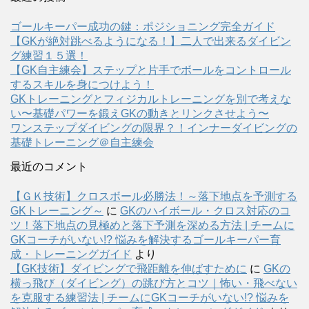
ゴールキーパー成功の鍵：ポジショニング完全ガイド
【GKが絶対跳べるようになる！】二人で出来るダイビン
グ練習１５選！
【GK自主練会】ステップと片手でボールをコントロール
するスキルを身につけよう！
GKトレーニングとフィジカルトレーニングを別で考えな
い〜基礎パワーを鍛えGKの動きとリンクさせよう〜
ワンステップダイビングの限界？！インナーダイビングの
基礎トレーニング＠自主練会
最近のコメント
【ＧＫ技術】クロスボール必勝法！～落下地点を予測する
GKトレーニング～
に
GKのハイボール・クロス対応のコ
ツ！落下地点の見極めと落下予測を深める方法 | チームに
GKコーチがいない!? 悩みを解決するゴールキーパー育
成・トレーニングガイド
より
【GK技術】ダイビングで飛距離を伸ばすために
に
GKの
横っ飛び（ダイビング）の跳び方とコツ｜怖い・飛べない
を克服する練習法 | チームにGKコーチがいない!? 悩みを