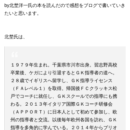
by北埜洋一氏の本を読んだので感想をブログで書いていき
たいと思います。
北埜氏は、
１９７９年生まれ。千葉県市川市出身。習志野高校
卒業後、ケガにより引退するとＧＫ指導者の道へ。
２８歳でイギリスへ留学し、ＧＫ指導ライセンス
（ＦＡレベル１）を取得。帰国後ＦＣクラッキス松
戸でコーチに就任し、ＧＫスクールでの指導にも携
わる。２０１３年イタリア国際ＧＫコーチ研修会
（ＡＰＰＯＲＴ）に日本人として初めて参加し、欧
州の指導者と交流。以後毎年欧州各国を訪れ、ＧＫ
指導を多角的に学んでいる。２０１４年からブリオ