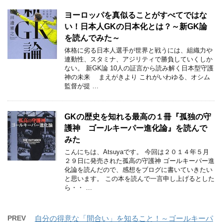
ヨーロッパを真似ることがすべてではな
い！日本人GKの日本化とは？～新GK論
を読んでみた～
体格に劣る日本人選手が世界と戦うには、組織力や
連動性、スタミナ、アジリティで勝負していくしか
ない。 新GK論 10人の証言から読み解く日本型守護
神の未来 まえがきより これがいわゆる、オシム
監督が提 …
GKの歴史を知れる最高の１冊『孤独の守
護神 ゴールキーパー進化論』を読んで
みた
こんにちは、Atsuyaです。 今回は２０１４年５月
２９日に発売された孤高の守護神 ゴールキーパー進
化論を読んだので、感想をブログに書いていきたい
と思います。 この本を読んで一言申し上げるとした
ら・・ …
PREV
自分の得意な「間合い」を知ること！～ゴールキーパ