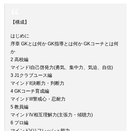
【構成】
はじめに
序章 GKとは何か GK指導とは何か GKコーチとは何
か
2 高校編
マインドI自己啓発力(勇気、集中力、気迫、自信)
3 J1クラブユース編
マインドII決断力・判断力
4 GKコーチ育成編
マインドIII警戒心・忍耐力
5 教員編
マインドIV相互理解力(主張力・傾聴力)
6 プロ編
マインドVリフレッシュ能力