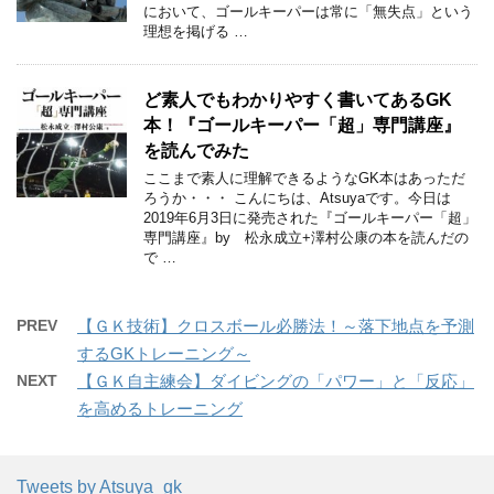
において、ゴールキーパーは常に「無失点」という
理想を掲げる …
ど素人でもわかりやすく書いてあるGK
本！『ゴールキーパー「超」専門講座』
を読んでみた
ここまで素人に理解できるようなGK本はあっただ
ろうか・・・ こんにちは、Atsuyaです。今日は
2019年6月3日に発売された『ゴールキーパー「超」
専門講座』by 松永成立+澤村公康の本を読んだの
で …
PREV
【ＧＫ技術】クロスボール必勝法！～落下地点を予測
するGKトレーニング～
NEXT
【ＧＫ自主練会】ダイビングの「パワー」と「反応」
を高めるトレーニング
Tweets by Atsuya_gk