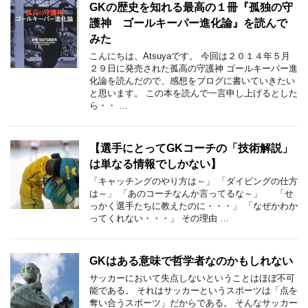
GKの歴史を知れる最高の１冊『孤独の守
護神 ゴールキーパー進化論』を読んで
みた
こんにちは、Atsuyaです。 今回は２０１４年５月
２９日に発売された孤高の守護神 ゴールキーパー進
化論を読んだので、感想をブログに書いていきたい
と思います。 この本を読んで一言申し上げるとした
ら・・ …
【選手にとってGKコーチの「技術解説」
は単なる情報でしかない】
「キャッチングのやり方は～」 「ダイビングの仕方
は～」 「あのコーチなんか言ってるな～」 「せ
っかく選手たちに教えたのに・・・」 「なぜかわか
ってくれない・・・」 その理由 …
GKはある意味で哲学者なのかもしれない
サッカーにおいて失点しないということはほぼ不可
能である。 それはサッカーというスポーツは「点を
奪い合うスポーツ」だからである。 そんなサッカー