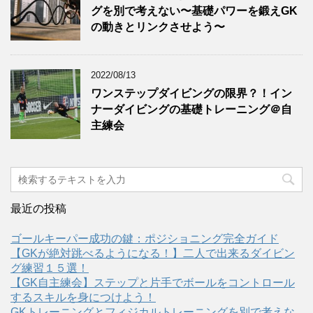
グを別で考えない〜基礎パワーを鍛えGK
の動きとリンクさせよう〜
2022/08/13
ワンステップダイビングの限界？！イン
ナーダイビングの基礎トレーニング＠自
主練会
最近の投稿
ゴールキーパー成功の鍵：ポジショニング完全ガイド
【GKが絶対跳べるようになる！】二人で出来るダイビン
グ練習１５選！
【GK自主練会】ステップと片手でボールをコントロール
するスキルを身につけよう！
GKトレーニングとフィジカルトレーニングを別で考えな