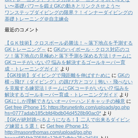
い〜基礎パワーを鍛えGKの動きとリンクさせよう〜
ワンステップダイビングの限界？！インナーダイビングの
基礎トレーニング＠自主練会
最近のコメント
【ＧＫ技術】クロスボール必勝法！～落下地点を予測する
GKトレーニング～
に
GKのハイボール・クロス対応のコ
ツ！落下地点の見極めと落下予測を深める方法 | チームに
GKコーチがいない!? 悩みを解決するゴールキーパー育
成・トレーニングガイド
より
【GK技術】ダイビングで飛距離を伸ばすために
に
GKの
横っ飛び（ダイビング）の跳び方とコツ｜怖い・飛べない
を克服する練習法 | チームにGKコーチがいない!? 悩みを
解決するゴールキーパー育成・トレーニングガイド
より
GKにしか理解できないオーバーハンドキャッチの極意
に
Get free iPhone 15: https://brunetinfo.com/uploads/go.php
hs=0777adab185cbfd4bdb04d4528b90ac0*
より
【GKが絶対跳べるようになる！】二人で出来るダイビン
グ練習１５選！
に
Get free iPhone 15:
http://masonrthomas.com/upload/go.php