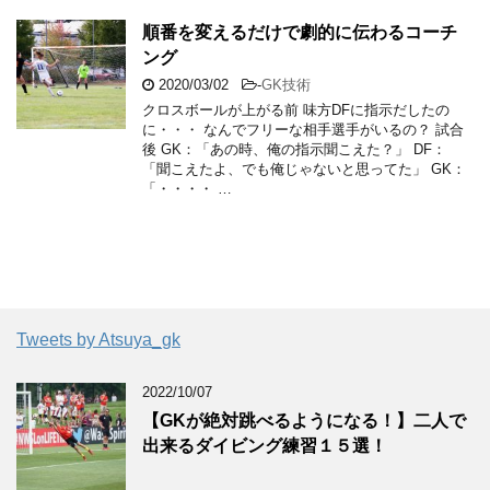
順番を変えるだけで劇的に伝わるコーチ
ング
2020/03/02
-
GK技術
クロスボールが上がる前 味方DFに指示だしたの
に・・・ なんでフリーな相手選手がいるの？ 試合
後 GK：「あの時、俺の指示聞こえた？」 DF：
「聞こえたよ、でも俺じゃないと思ってた」 GK：
「・・・・ …
Tweets by Atsuya_gk
2022/10/07
【GKが絶対跳べるようになる！】二人で
出来るダイビング練習１５選！