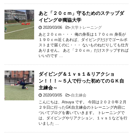
あと「２０ｃｍ」守るためのステップダ
イビング＠獨協大学
2020/03/06
-
大学トレーニング
あと２０ｃｍ・・・ 俺の身長は１７０ｃｍ 身長が
１９０ｃｍ近くあれば、ダイビングだけでゴールポ
ストまで届くのに・・・ ないものねだりしても仕方
ありません。 あと「２０ｃｍ」だけステップすれば
いいのです …
ダイビング＆１ｖｓ１＆リアクショ
ン！！！～５人で行った初めてのＧＫ自
主練会～
2020/03/05
-
自主練会
こんにちは、Atsuya です。 今回は２０２０年２月
２９日に行ったGK自主練会のトレーニング内容に
ついてブログを書いていきます。 トレーニングで
は、ダイビングやリアクション、１ｖｓ１などを行
いました …