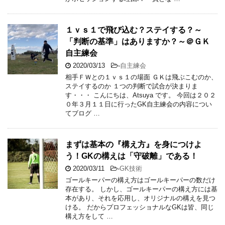
１ｖｓ１で飛び込む？ステイする？～
「判断の基準」はありますか？～＠ＧＫ
自主練会
2020/03/13
-
自主練会
相手ＦＷとの１ｖｓ１の場面 ＧＫは飛ぶこむのか、
ステイするのか １つの判断で試合が決まりま
す・・・ こんにちは、Atsuya です。 今回は２０２
０年３月１１日に行ったGK自主練会の内容につい
てブログ …
まずは基本の『構え方』を身につけよ
う！GKの構えは「守破離」である！
2020/03/11
-
GK技術
ゴールキーパーの構え方はゴールキーパーの数だけ
存在する。 しかし、ゴールキーパーの構え方には基
本があり、それを応用し、オリジナルの構えを見つ
ける。 だからプロフェッショナルなGKは皆、同じ
構え方をして …