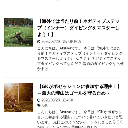
…
【海外では当たり前！ネガティブステッ
プ（インナー）ダイビングをマスターし
よう！】
2020/03/29
-
GK技術
こんにちは、Atsuyaです。 本日は『海外では当た
り前！ネガティブステップ（インナー）ダイビング
をマスターしよう！』 ん？？？ ネガティブステッ
プダイビングってなんだ？ 普通のダイビングなら分
かるけ …
【GKがポゼッションに参加する理由！】
～最大の理由はゴールを守るため～
2020/03/28
-
GK
GK
こんにちは、Atsuyaです。 今日は『GKがポゼッシ
ョンに参加する理由』について書いていきたいと思
います。 先日このようなツイートをしました👇 GK
がポゼッションする理由FP一員とな …