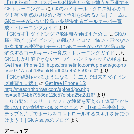
【ＧＫ技術】クロスボール必勝法！～落下地点を予測する
GKトレーニング～
に
GKのハイボール・クロス対応のコ
ツ！落下地点の見極めと落下予測を深める方法 | チームに
GKコーチがいない!? 悩みを解決するゴールキーパー育
成・トレーニングガイド
より
【GK技術】ダイビングで飛距離を伸ばすために
に
GKの
横っ飛び（ダイビング）の跳び方とコツ｜怖い・飛べない
を克服する練習法 | チームにGKコーチがいない!? 悩みを
解決するゴールキーパー育成・トレーニングガイド
より
GKにしか理解できないオーバーハンドキャッチの極意
に
Get free iPhone 15: https://brunetinfo.com/uploads/go.php
hs=0777adab185cbfd4bdb04d4528b90ac0*
より
【GKが絶対跳べるようになる！】二人で出来るダイビン
グ練習１５選！
に
Get free iPhone 15:
http://masonrthomas.com/upload/go.php
hs=ae6f04bb79586a12fc57cfbba25a2d16*
より
１０分間の「スリーアップ」が練習を変える！体育学から
学ぶW-upで意識すべき３つのこと
に
【GK自主練会】ス
テップと片手でボールをコントロールするスキルを身につ
けよう！ | GK Atsuyaのブログ
より
アーカイブ