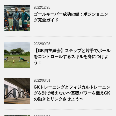
2022/12/25
ゴールキーパー成功の鍵：ポジショニン
グ完全ガイド
2022/09/03
【GK自主練会】ステップと片手でボール
をコントロールするスキルを身につけよ
う！
2022/08/31
GKトレーニングとフィジカルトレーニン
グを別で考えない〜基礎パワーを鍛えGK
の動きとリンクさせよう〜