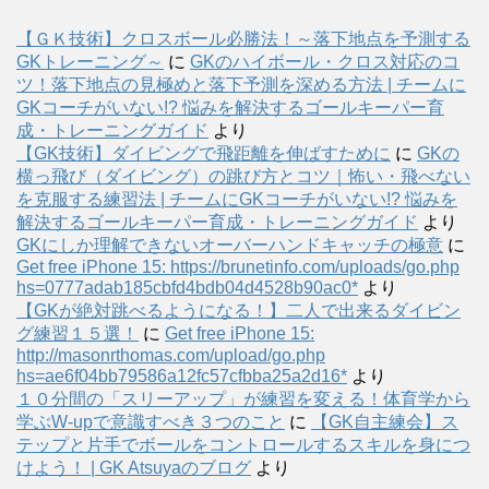
【ＧＫ技術】クロスボール必勝法！～落下地点を予測する
GKトレーニング～
に
GKのハイボール・クロス対応のコ
ツ！落下地点の見極めと落下予測を深める方法 | チームに
GKコーチがいない!? 悩みを解決するゴールキーパー育
成・トレーニングガイド
より
【GK技術】ダイビングで飛距離を伸ばすために
に
GKの
横っ飛び（ダイビング）の跳び方とコツ｜怖い・飛べない
を克服する練習法 | チームにGKコーチがいない!? 悩みを
解決するゴールキーパー育成・トレーニングガイド
より
GKにしか理解できないオーバーハンドキャッチの極意
に
Get free iPhone 15: https://brunetinfo.com/uploads/go.php
hs=0777adab185cbfd4bdb04d4528b90ac0*
より
【GKが絶対跳べるようになる！】二人で出来るダイビン
グ練習１５選！
に
Get free iPhone 15:
http://masonrthomas.com/upload/go.php
hs=ae6f04bb79586a12fc57cfbba25a2d16*
より
１０分間の「スリーアップ」が練習を変える！体育学から
学ぶW-upで意識すべき３つのこと
に
【GK自主練会】ス
テップと片手でボールをコントロールするスキルを身につ
けよう！ | GK Atsuyaのブログ
より