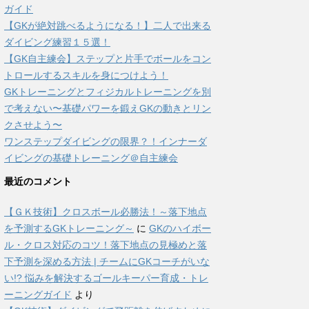
ガイド
【GKが絶対跳べるようになる！】二人で出来る
ダイビング練習１５選！
【GK自主練会】ステップと片手でボールをコン
トロールするスキルを身につけよう！
GKトレーニングとフィジカルトレーニングを別
で考えない〜基礎パワーを鍛えGKの動きとリン
クさせよう〜
ワンステップダイビングの限界？！インナーダ
イビングの基礎トレーニング＠自主練会
最近のコメント
【ＧＫ技術】クロスボール必勝法！～落下地点
を予測するGKトレーニング～
に
GKのハイボー
ル・クロス対応のコツ！落下地点の見極めと落
下予測を深める方法 | チームにGKコーチがいな
い!? 悩みを解決するゴールキーパー育成・トレ
ーニングガイド
より