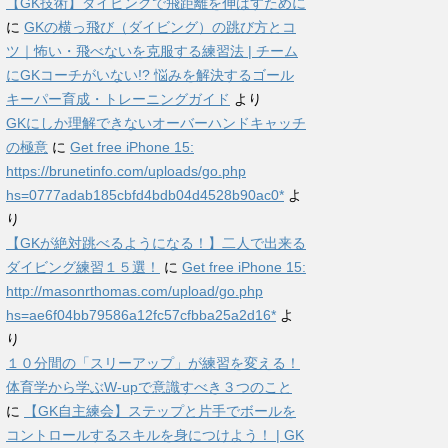
【GK技術】ダイビングで飛距離を伸ばすために
に
GKの横っ飛び（ダイビング）の跳び方とコ
ツ｜怖い・飛べないを克服する練習法 | チーム
にGKコーチがいない!? 悩みを解決するゴール
キーパー育成・トレーニングガイド
より
GKにしか理解できないオーバーハンドキャッチ
の極意
に
Get free iPhone 15:
https://brunetinfo.com/uploads/go.php
hs=0777adab185cbfd4bdb04d4528b90ac0*
よ
り
【GKが絶対跳べるようになる！】二人で出来る
ダイビング練習１５選！
に
Get free iPhone 15:
http://masonrthomas.com/upload/go.php
hs=ae6f04bb79586a12fc57cfbba25a2d16*
よ
り
１０分間の「スリーアップ」が練習を変える！
体育学から学ぶW-upで意識すべき３つのこと
に
【GK自主練会】ステップと片手でボールを
コントロールするスキルを身につけよう！ | GK