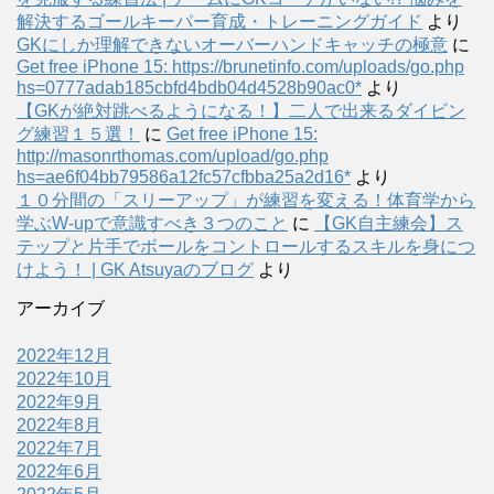
解決するゴールキーパー育成・トレーニングガイド
より
GKにしか理解できないオーバーハンドキャッチの極意
に
Get free iPhone 15: https://brunetinfo.com/uploads/go.php
hs=0777adab185cbfd4bdb04d4528b90ac0*
より
【GKが絶対跳べるようになる！】二人で出来るダイビン
グ練習１５選！
に
Get free iPhone 15:
http://masonrthomas.com/upload/go.php
hs=ae6f04bb79586a12fc57cfbba25a2d16*
より
１０分間の「スリーアップ」が練習を変える！体育学から
学ぶW-upで意識すべき３つのこと
に
【GK自主練会】ス
テップと片手でボールをコントロールするスキルを身につ
けよう！ | GK Atsuyaのブログ
より
アーカイブ
2022年12月
2022年10月
2022年9月
2022年8月
2022年7月
2022年6月