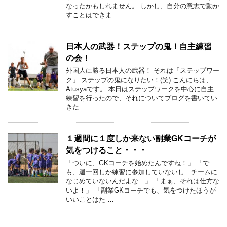
なったかもしれません。 しかし、自分の意志で動か
すことはできま …
日本人の武器！ステップの鬼！自主練習
の会！
外国人に勝る日本人の武器！ それは「ステップワー
ク」 ステップの鬼になりたい！(笑) こんにちは、
Atusyaです。 本日はステップワークを中心に自主
練習を行ったので、それについてブログを書いてい
きた …
１週間に１度しか来ない副業GKコーチが
気をつけること・・・
「ついに、GKコーチを始めたんですね！」 「で
も、週一回しか練習に参加していないし…チームに
なじめていないんだよな…」 「まぁ、それは仕方な
いよ！」 「副業GKコーチでも、気をつけたほうが
いいことはた …