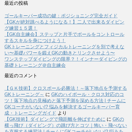
最近の投稿
ゴールキーパー成功の鍵：ポジショニング完全ガイド
【GKが絶対跳べるようになる！】二人で出来るダイビン
グ練習１５選！
【GK自主練会】ステップと片手でボールをコントロール
するスキルを身につけよう！
GKトレーニングとフィジカルトレーニングを別で考えな
い〜基礎パワーを鍛えGKの動きとリンクさせよう〜
ワンステップダイビングの限界？！インナーダイビングの
基礎トレーニング＠自主練会
最近のコメント
【ＧＫ技術】クロスボール必勝法！～落下地点を予測する
GKトレーニング～
に
GKのハイボール・クロス対応のコ
ツ！落下地点の見極めと落下予測を深める方法 | チームに
GKコーチがいない!? 悩みを解決するゴールキーパー育
成・トレーニングガイド
より
【GK技術】ダイビングで飛距離を伸ばすために
に
GKの
横っ飛び（ダイビング）の跳び方とコツ｜怖い・飛べない
を克服する練習法 | チームにGKコーチがいない!? 悩みを