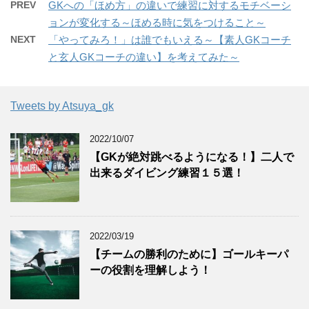
PREV
GKへの「ほめ方」の違いで練習に対するモチベーシ
ョンが変化する～ほめる時に気をつけること～
NEXT
「やってみろ！」は誰でもいえる～【素人GKコーチ
と玄人GKコーチの違い】を考えてみた～
Tweets by Atsuya_gk
2022/10/07
【GKが絶対跳べるようになる！】二人で
出来るダイビング練習１５選！
2022/03/19
【チームの勝利のために】ゴールキーパ
ーの役割を理解しよう！