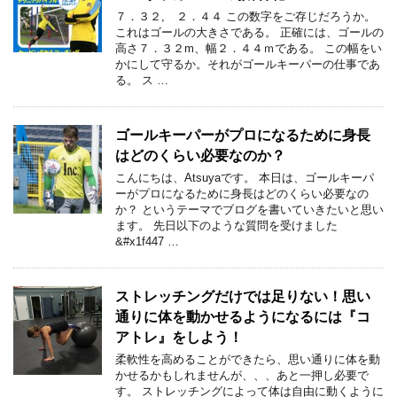
７．３２, ２．４４ この数字をご存じだろうか。
これはゴールの大きさである。 正確には、ゴールの
高さ７．３２m、幅２．４４ｍである。 この幅をい
かにして守るか。それがゴールキーパーの仕事であ
る。 ス …
ゴールキーパーがプロになるために身長
はどのくらい必要なのか？
こんにちは、Atsuyaです。 本日は、ゴールキーパ
ーがプロになるために身長はどのくらい必要なの
か？ というテーマでブログを書いていきたいと思い
ます。 先日以下のような質問を受けました
&#x1f447 …
ストレッチングだけでは足りない！思い
通りに体を動かせるようになるには『コ
アトレ』をしよう！
柔軟性を高めることができたら、思い通りに体を動
かせるかもしれませんが、、、あと一押し必要で
す。 ストレッチングによって体は自由に動くように