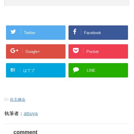
Twitter
Facebook
Google+
Pocket
B!
はてブ
LINE
-
自主練会
執筆者：
atsuya
comment