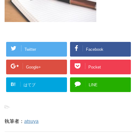
Twitter
Facebook
Google+
Pocket
B!
はてブ
LINE
-
執筆者：
atsuya