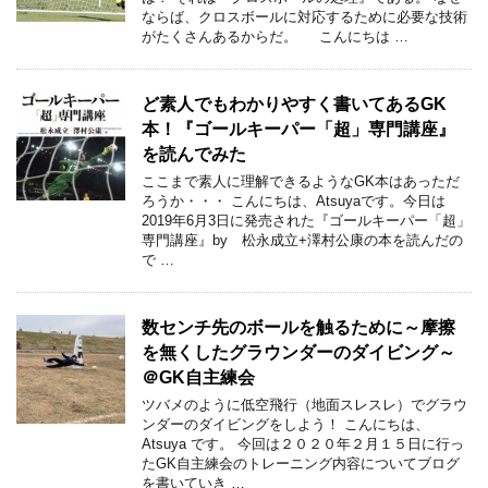
ならば、クロスボールに対応するために必要な技術
がたくさんあるからだ。 こんにちは …
ど素人でもわかりやすく書いてあるGK
本！『ゴールキーパー「超」専門講座』
を読んでみた
ここまで素人に理解できるようなGK本はあっただ
ろうか・・・ こんにちは、Atsuyaです。今日は
2019年6月3日に発売された『ゴールキーパー「超」
専門講座』by 松永成立+澤村公康の本を読んだの
で …
数センチ先のボールを触るために～摩擦
を無くしたグラウンダーのダイビング～
＠GK自主練会
ツバメのように低空飛行（地面スレスレ）でグラウ
ンダーのダイビングをしよう！ こんにちは、
Atsuya です。 今回は２０２０年２月１５日に行っ
たGK自主練会のトレーニング内容についてブログ
を書いていき …