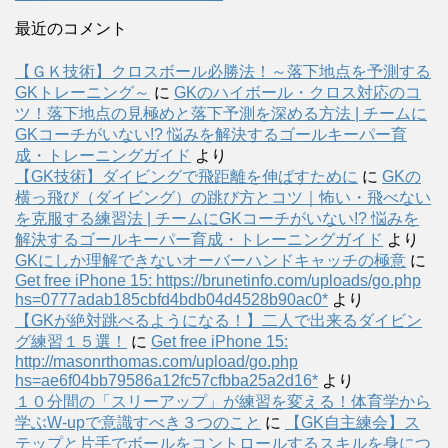
最近のコメント
【ＧＫ技術】クロスボール必勝法！～落下地点を予測する
GKトレーニング～
に
GKのハイボール・クロス対応のコ
ツ！落下地点の見極めと落下予測を深める方法 | チームに
GKコーチがいない!? 悩みを解決するゴールキーパー育
成・トレーニングガイド
より
【GK技術】ダイビングで飛距離を伸ばすために
に
GKの
横っ飛び（ダイビング）の跳び方とコツ｜怖い・飛べない
を克服する練習法 | チームにGKコーチがいない!? 悩みを
解決するゴールキーパー育成・トレーニングガイド
より
GKにしか理解できないオーバーハンドキャッチの極意
に
Get free iPhone 15: https://brunetinfo.com/uploads/go.php
hs=0777adab185cbfd4bdb04d4528b90ac0*
より
【GKが絶対跳べるようになる！】二人で出来るダイビン
グ練習１５選！
に
Get free iPhone 15:
http://masonrthomas.com/upload/go.php
hs=ae6f04bb79586a12fc57cfbba25a2d16*
より
１０分間の「スリーアップ」が練習を変える！体育学から
学ぶW-upで意識すべき３つのこと
に
【GK自主練会】ス
テップと片手でボールをコントロールするスキルを身につ