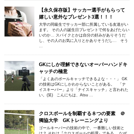
【永久保存版】サッカー選手がもらって
嬉しい意外なプレゼント3選！！！
大学の同級生でサッカー部に所属している友達がい
ます。 その人の誕生日プレゼントで何をあげたらい
いのか… スパイクとかは自分の好みがありそうだ
し、その人のお気に入りとかありそうだし… そう
…
GKにしか理解できないオーバーハンドキ
ャッチの極意
「よくあのボールキャッチできるよな・・・」 GK
の技術はGKにしかわからないことがある。 「ナ
イスキーパー」より「ナイスキャッチ」と言われた
い。(笑) こんにちは、Atsu …
クロスボールを制覇する８つの要素 ＠
獨協大学 GKトレーニングより
ゴールキーパーの技術の中で、一番難しい技術と
は？ それは『クロスボールの処理』である。 なぜ