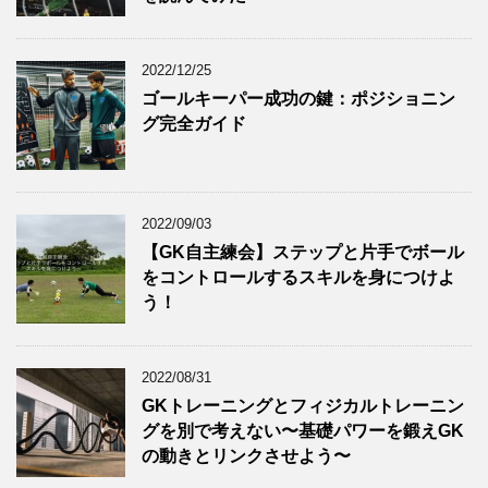
2022/12/25
ゴールキーパー成功の鍵：ポジショニン
グ完全ガイド
2022/09/03
【GK自主練会】ステップと片手でボール
をコントロールするスキルを身につけよ
う！
2022/08/31
GKトレーニングとフィジカルトレーニン
グを別で考えない〜基礎パワーを鍛えGK
の動きとリンクさせよう〜