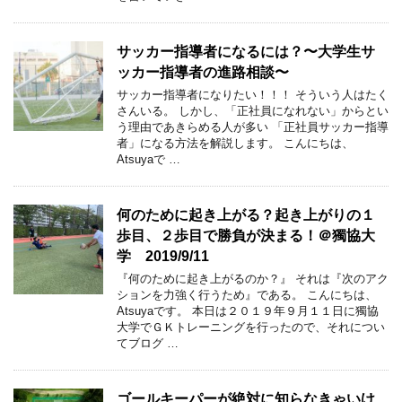
サッカー指導者になるには？〜大学生サ
ッカー指導者の進路相談〜
サッカー指導者になりたい！！！ そういう人はたく
さんいる。 しかし、「正社員になれない」からとい
う理由であきらめる人が多い 「正社員サッカー指導
者」になる方法を解説します。 こんにちは、
Atsuyaで …
何のために起き上がる？起き上がりの１
歩目、２歩目で勝負が決まる！＠獨協大
学 2019/9/11
『何のために起き上がるのか？』 それは『次のアク
ションを力強く行うため』である。 こんにちは、
Atsuyaです。 本日は２０１９年９月１１日に獨協
大学でＧＫトレーニングを行ったので、それについ
てブログ …
ゴールキーパーが絶対に知らなきゃいけ