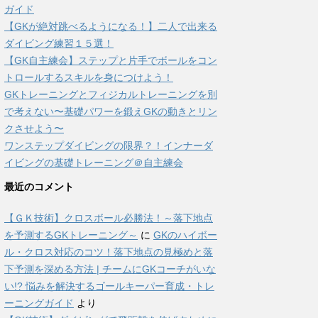
ガイド
【GKが絶対跳べるようになる！】二人で出来る
ダイビング練習１５選！
【GK自主練会】ステップと片手でボールをコン
トロールするスキルを身につけよう！
GKトレーニングとフィジカルトレーニングを別
で考えない〜基礎パワーを鍛えGKの動きとリン
クさせよう〜
ワンステップダイビングの限界？！インナーダ
イビングの基礎トレーニング＠自主練会
最近のコメント
【ＧＫ技術】クロスボール必勝法！～落下地点
を予測するGKトレーニング～
に
GKのハイボー
ル・クロス対応のコツ！落下地点の見極めと落
下予測を深める方法 | チームにGKコーチがいな
い!? 悩みを解決するゴールキーパー育成・トレ
ーニングガイド
より