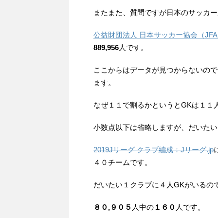
またまた、質問ですが日本のサッカー
公益財団法人 日本サッカー協会（JF
889,956
人です。
ここからはデータが見つからないので
ます。
なぜ１１で割るかというとGKは１１
小数点以下は省略しますが、だいたい
2019Jリーグ クラブ編成：Jリーグ.jp
４０チームです。
だいたい１クラブに４人GKがいるの
８０,９０５
人中の
１６０
人です。