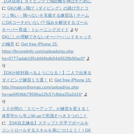
【GK技術】ダイビングで飛距離を伸ばすために
に
GKの横っ飛び（ダイビング）の跳び方とコ
ツ｜怖い・飛べないを克服する練習法 | チーム
にGKコーチがいない!? 悩みを解決するゴール
キーパー育成・トレーニングガイド
より
GKにしか理解できないオーバーハンドキャッチ
の極意
に
Get free iPhone 15:
https://brunetinfo.com/uploads/go.php
hs=0777adab185cbfd4bdb04d4528b90ac0*
よ
り
【GKが絶対跳べるようになる！】二人で出来る
ダイビング練習１５選！
に
Get free iPhone 15:
http://masonrthomas.com/upload/go.php
hs=ae6f04bb79586a12fc57cfbba25a2d16*
よ
り
１０分間の「スリーアップ」が練習を変える！
体育学から学ぶW-upで意識すべき３つのこと
に
【GK自主練会】ステップと片手でボールを
コントロールするスキルを身につけよう！ | GK