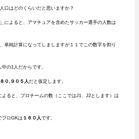
人口はどのくらいだと思いますか？
A）
によると、アマチュアを含めたサッカー選手の人数は
、単純計算になってしましますが１１でこの数字を割り
人中の1人だからです。
８０,９０５人
だと仮定します。
によると、プロチームの数（ここではJ1、J2とします）は
でプロGKは
１６０人
です。