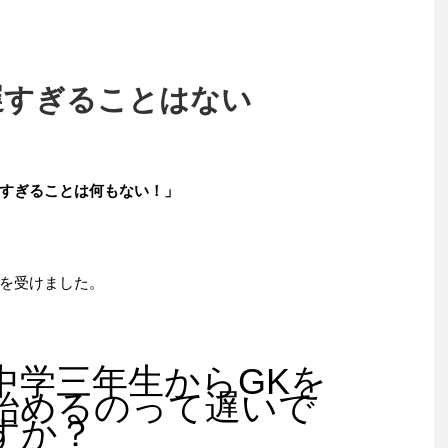
遅すぎることはない
すぎることは何もない！」
を受けました。
中学三年生からGKを
始めるのって遅いで
すか？