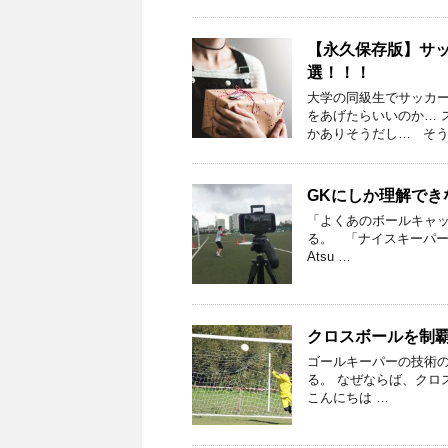
【永久保存版】サ
選！！！
大学の同級生でサッカー
をあげたらいいのか… 
かありそうだし… そう
GKにしか理解で
「よくあのボールキャッ
る。 「ナイスキーパー
Atsu …
クロスボールを制
ゴールキーパーの技術の
る。 なぜならば、ク
こんにちは …