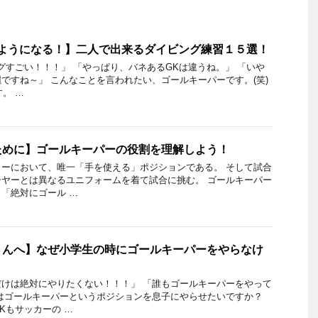
るようになる！】二人で出来るダイビング練習１５選！
グすごい！！！」 「やっぱり、バネあるGKは違うね。」 「いや
ですね～」 こんなことを言われたい、ゴールキーパーです。(笑)
す。 …
ために】ゴールキーパーの役割を理解しよう！
ーにおいて、唯一「手を使える」ポジションである。 そして試合
ヤーとは異なるユニフォームを着て試合に挑む。 ゴールキーパー
「絶対にゴール …
さんへ】なぜ小学生の時にゴールキーパーをやらなけ
？
けは絶対にやりたくない！！！」 「誰もゴールキーパーをやって
はゴールキーパーというポジションを息子にやらせたいですか？
Kもサッカーの …