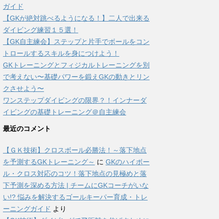
ガイド
【GKが絶対跳べるようになる！】二人で出来る
ダイビング練習１５選！
【GK自主練会】ステップと片手でボールをコン
トロールするスキルを身につけよう！
GKトレーニングとフィジカルトレーニングを別
で考えない〜基礎パワーを鍛えGKの動きとリン
クさせよう〜
ワンステップダイビングの限界？！インナーダ
イビングの基礎トレーニング＠自主練会
最近のコメント
【ＧＫ技術】クロスボール必勝法！～落下地点
を予測するGKトレーニング～
に
GKのハイボー
ル・クロス対応のコツ！落下地点の見極めと落
下予測を深める方法 | チームにGKコーチがいな
い!? 悩みを解決するゴールキーパー育成・トレ
ーニングガイド
より