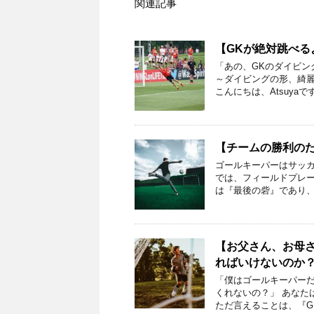
関連記事
【GKが絶対跳べ
「あの、GKのダイビン
～ダイビングの形、綺麗
こんにちは、Atsuyaで
【チームの勝利の
ゴールキーパーはサッカ
では、フィールドプレー
は『最後の砦』であり、
【お父さん、お母
ればいけないのか
「僕はゴールキーパーだ
くれないの？」 あなた
ただ言えることは、『G