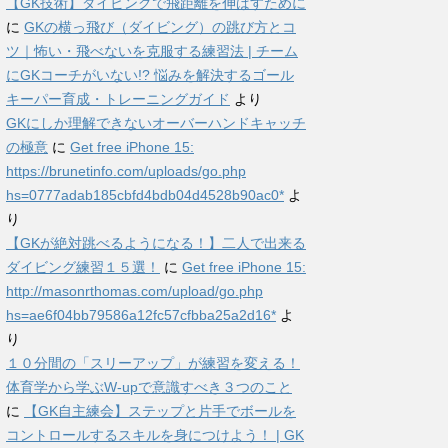
【GK技術】ダイビングで飛距離を伸ばすために
に
GKの横っ飛び（ダイビング）の跳び方とコ
ツ｜怖い・飛べないを克服する練習法 | チーム
にGKコーチがいない!? 悩みを解決するゴール
キーパー育成・トレーニングガイド
より
GKにしか理解できないオーバーハンドキャッチ
の極意
に
Get free iPhone 15:
https://brunetinfo.com/uploads/go.php
hs=0777adab185cbfd4bdb04d4528b90ac0*
よ
り
【GKが絶対跳べるようになる！】二人で出来る
ダイビング練習１５選！
に
Get free iPhone 15:
http://masonrthomas.com/upload/go.php
hs=ae6f04bb79586a12fc57cfbba25a2d16*
よ
り
１０分間の「スリーアップ」が練習を変える！
体育学から学ぶW-upで意識すべき３つのこと
に
【GK自主練会】ステップと片手でボールを
コントロールするスキルを身につけよう！ | GK