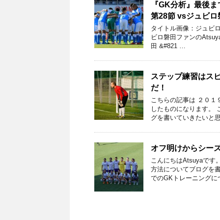
『GK分析』最後ま
第28節 vsジュビロ
タイトル画像：ジュビロ磐
ビロ磐田ファンのAtsu
田 &#821 …
ステップ練習はス
だ！
こちらの記事は ２０１
したものになります。 こ
グを書いていきたいと思
オフ明けからシー
こんにちはAtsuya
方法についてブログを書
でのGKトレーニングに