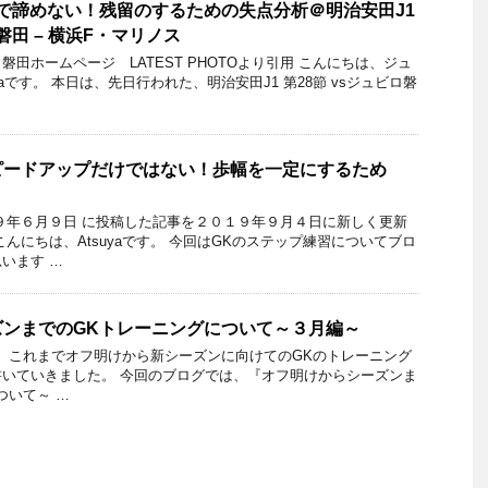
で諦めない！残留のするための失点分析＠明治安田J1
磐田 – 横浜F・マリノス
田ホームページ LATEST PHOTOより引用 こんにちは、ジュ
yaです。 本日は、先日行われた、明治安田J1 第28節 vsジュビロ磐
ピードアップだけではない！歩幅を一定にするため
９年６月９日 に投稿した記事を２０１９年９月４日に新しく更新
んにちは、Atsuyaです。 今回はGKのステップ練習についてブロ
います …
ズンまでのGKトレーニングについて～３月編～
です。 これまでオフ明けから新シーズンに向けてのGKのトレーニング
いていきました。 今回のブログでは、『オフ明けからシーズンま
ついて～ …