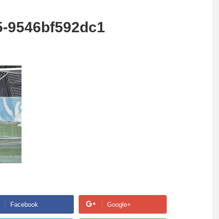
5-9546bf592dc1
Facebook
Google+