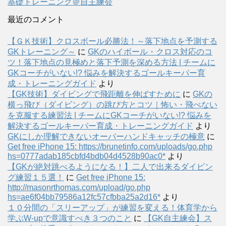
基礎トレーニング＠自主練会
最近のコメント
【ＧＫ技術】クロスボール必勝法！～落下地点を予測する
GKトレーニング～
に
GKのハイボール・クロス対応のコ
ツ！落下地点の見極めと落下予測を深める方法 | チームに
GKコーチがいない!? 悩みを解決するゴールキーパー育
成・トレーニングガイド
より
【GK技術】ダイビングで飛距離を伸ばすために
に
GKの
横っ飛び（ダイビング）の跳び方とコツ｜怖い・飛べない
を克服する練習法 | チームにGKコーチがいない!? 悩みを
解決するゴールキーパー育成・トレーニングガイド
より
GKにしか理解できないオーバーハンドキャッチの極意
に
Get free iPhone 15: https://brunetinfo.com/uploads/go.php
hs=0777adab185cbfd4bdb04d4528b90ac0*
より
【GKが絶対跳べるようになる！】二人で出来るダイビン
グ練習１５選！
に
Get free iPhone 15:
http://masonrthomas.com/upload/go.php
hs=ae6f04bb79586a12fc57cfbba25a2d16*
より
１０分間の「スリーアップ」が練習を変える！体育学から
学ぶW-upで意識すべき３つのこと
に
【GK自主練会】ス