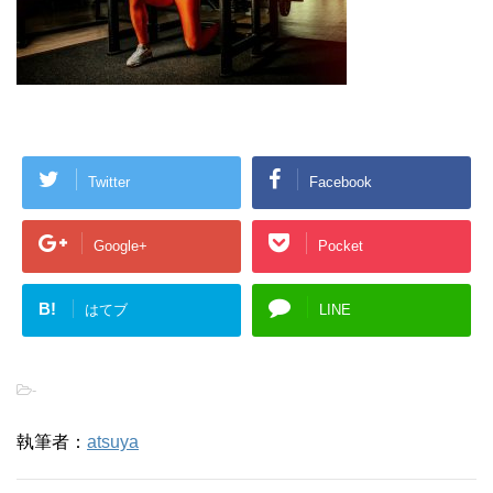
Twitter
Facebook
Google+
Pocket
B!
はてブ
LINE
-
執筆者：
atsuya