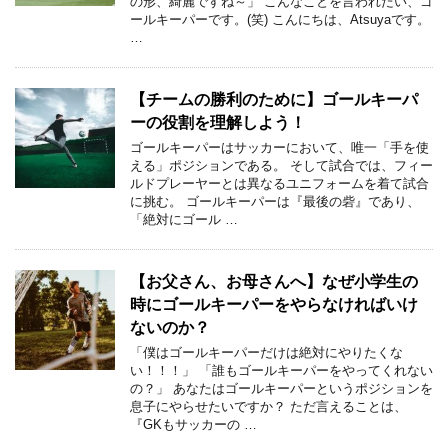
の形、綺麗ですね～」 こんなことを言われたい、ゴ
ールキーパーです。(笑) こんにちは、Atsuyaです。
…
【チームの勝利のために】ゴールキーパ
ーの役割を理解しよう！
ゴールキーパーはサッカーにおいて、唯一「手を使
える」ポジションである。 そして試合では、フィー
ルドプレーヤーとは異なるユニフォームを着て試合
に挑む。 ゴールキーパーは『最後の砦』であり、
「絶対にゴール …
【お父さん、お母さんへ】なぜ小学生の
時にゴールキーパーをやらなければいけ
ないのか？
「僕はゴールキーパーだけは絶対にやりたくな
い！！！」 「誰もゴールキーパーをやってくれない
の？」 あなたはゴールキーパーというポジションを
息子にやらせたいですか？ ただ言えることは、
『GKもサッカーの …