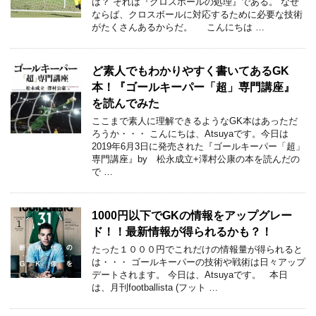
は？ それは『クロスボールの処理』である。 なぜ
ならば、クロスボールに対応するために必要な技術
がたくさんあるからだ。 こんにちは …
ど素人でもわかりやすく書いてあるGK
本！『ゴールキーパー「超」専門講座』
を読んでみた
ここまで素人に理解できるようなGK本はあっただ
ろうか・・・ こんにちは、Atsuyaです。今日は
2019年6月3日に発売された『ゴールキーパー「超」
専門講座』by 松永成立+澤村公康の本を読んだの
で …
1000円以下でGKの情報をアップグレー
ド！！最新情報が得られるかも？！
たった１０００円でこれだけの情報量が得られると
は・・・ ゴールキーパーの技術や戦術は日々アップ
デートされます。 今日は、Atsuyaです。 本日
は、月刊footballista (フット …