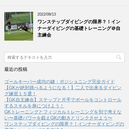
2022/08/13
ワンステップダイビングの限界？！イン
ナーダイビングの基礎トレーニング＠自
主練会
最近の投稿
ゴールキーパー成功の鍵：ポジショニング完全ガイド
【GKが絶対跳べるようになる！】二人で出来るダイビン
グ練習１５選！
【GK自主練会】ステップと片手でボールをコントロール
するスキルを身につけよう！
GKトレーニングとフィジカルトレーニングを別で考えな
い〜基礎パワーを鍛えGKの動きとリンクさせよう〜
ワンステップダイビングの限界？！インナーダイビングの