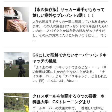
【永久保存版】サッカー選手がもらって
嬉しい意外なプレゼント3選！！！
大学の同級生でサッカー部に所属している友達がい
ます。 その人の誕生日プレゼントで何をあげたらい
いのか… スパイクとかは自分の好みがありそうだ
し、その人のお気に入りとかありそうだし… そう
…
GKにしか理解できないオーバーハンドキ
ャッチの極意
「よくあのボールキャッチできるよな・・・」 GK
の技術はGKにしかわからないことがある。 「ナ
イスキーパー」より「ナイスキャッチ」と言われた
い。(笑) こんにちは、Atsu …
クロスボールを制覇する８つの要素 ＠
獨協大学 GKトレーニングより
ゴールキーパーの技術の中で、一番難しい技術と