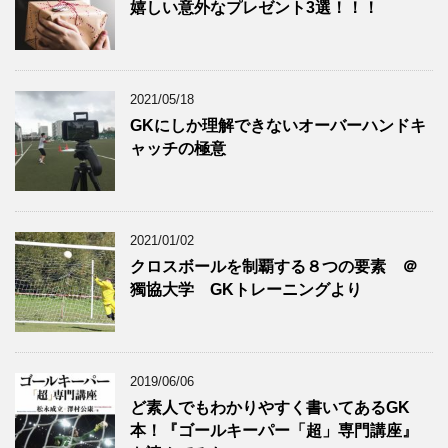
嬉しい意外なプレゼント3選！！！
2021/05/18
GKにしか理解できないオーバーハンドキ
ャッチの極意
2021/01/02
クロスボールを制覇する８つの要素 ＠
獨協大学 GKトレーニングより
2019/06/06
ど素人でもわかりやすく書いてあるGK
本！『ゴールキーパー「超」専門講座』