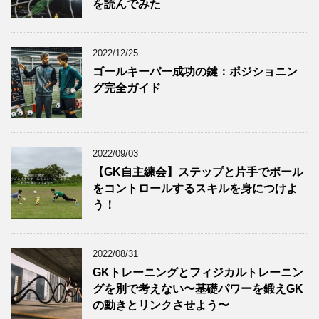
を読んでみた
2022/12/25
ゴールキーパー成功の鍵：ポジショニン
グ完全ガイド
2022/09/03
【GK自主練会】ステップと片手でボール
をコントロールするスキルを身につけよ
う！
2022/08/31
GKトレーニングとフィジカルトレーニン
グを別で考えない〜基礎パワーを鍛えGK
の動きとリンクさせよう〜