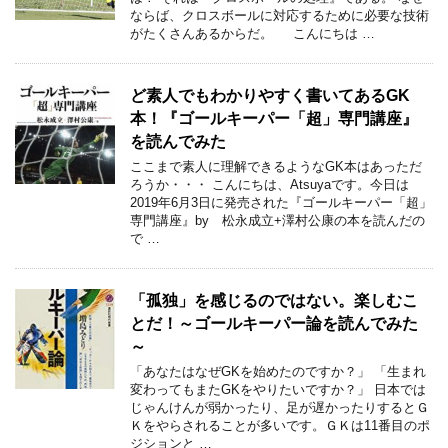
ならば、クロスボールに対応するために必要な技術
がたくさんあるからだ。 こんにちは …
ど素人でもわかりやすく書いてあるGK
本！『ゴールキーパー「超」専門講座』
を読んでみた
ここまで素人に理解できるようなGK本はあっただ
ろうか・・・ こんにちは、Atsuyaです。今日は
2019年6月3日に発売された『ゴールキーパー「超」
専門講座』by 松永成立+澤村公康の本を読んだの
で …
「孤独」を感じるのではない。楽しむこ
とだ！～ゴールキーパー論を読んでみた
～
「あなたはなぜGKを始めたのですか？」 「生まれ
変わってもまたGKをやりたいですか？」 日本では
じゃんけんが弱かったり、足が遅かったりするとＧ
Ｋをやらされることが多いです。ＧＫは11番目のポ
ジションと …