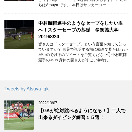
ちはAtsuya です。 本日はサッカーコー …
中村航輔選手のようなセーブをしたい君
へ！スターセーブの基礎 ＠獨協大学
2019/8/30
皆さんは「スターセーブ」という言葉を知って知っ
ていますか？ 言葉で説明する前に動画で見たほうが
早いので以下のツイートをご覧ください👇 中村航輔
選手のw-up 身体の開き方がすごい参考に …
Tweets by Atsuya_gk
2022/10/07
【GKが絶対跳べるようになる！】二人で
出来るダイビング練習１５選！