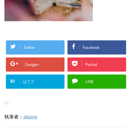
Twitter
Facebook
Google+
Pocket
B!
はてブ
LINE
-
執筆者：
atsuya