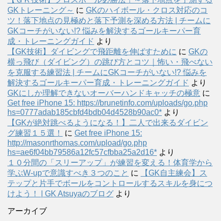
GKトレーニング～
に
GKのハイボール・クロス対応のコ
ツ！落下地点の見極めと落下予測を深める方法 | チームに
GKコーチがいない!? 悩みを解決するゴールキーパー育
成・トレーニングガイド
より
【GK技術】ダイビングで飛距離を伸ばすために
に
GKの
横っ飛び（ダイビング）の跳び方とコツ｜怖い・飛べない
を克服する練習法 | チームにGKコーチがいない!? 悩みを
解決するゴールキーパー育成・トレーニングガイド
より
GKにしか理解できないオーバーハンドキャッチの極意
に
Get free iPhone 15: https://brunetinfo.com/uploads/go.php
hs=0777adab185cbfd4bdb04d4528b90ac0*
より
【GKが絶対跳べるようになる！】二人で出来るダイビン
グ練習１５選！
に
Get free iPhone 15:
http://masonrthomas.com/upload/go.php
hs=ae6f04bb79586a12fc57cfbba25a2d16*
より
１０分間の「スリーアップ」が練習を変える！体育学から
学ぶW-upで意識すべき３つのこと
に
【GK自主練会】ス
テップと片手でボールをコントロールするスキルを身につ
けよう！ | GK Atsuyaのブログ
より
アーカイブ