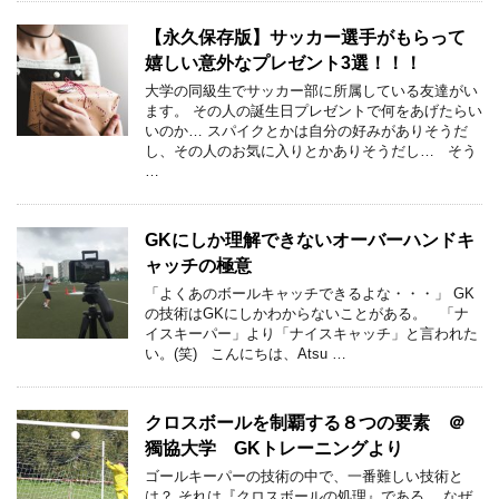
【永久保存版】サッカー選手がもらって
嬉しい意外なプレゼント3選！！！
大学の同級生でサッカー部に所属している友達がい
ます。 その人の誕生日プレゼントで何をあげたらい
いのか… スパイクとかは自分の好みがありそうだ
し、その人のお気に入りとかありそうだし… そう
…
GKにしか理解できないオーバーハンドキ
ャッチの極意
「よくあのボールキャッチできるよな・・・」 GK
の技術はGKにしかわからないことがある。 「ナ
イスキーパー」より「ナイスキャッチ」と言われた
い。(笑) こんにちは、Atsu …
クロスボールを制覇する８つの要素 ＠
獨協大学 GKトレーニングより
ゴールキーパーの技術の中で、一番難しい技術と
は？ それは『クロスボールの処理』である。 なぜ