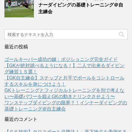
ナーダイビングの基礎トレーニング＠自
主練会
最近の投稿
ゴールキーパー成功の鍵：ポジショニング完全ガイド
【GKが絶対跳べるようになる！】二人で出来るダイビン
グ練習１５選！
【GK自主練会】ステップと片手でボールをコントロール
するスキルを身につけよう！
GKトレーニングとフィジカルトレーニングを別で考えな
い〜基礎パワーを鍛えGKの動きとリンクさせよう〜
ワンステップダイビングの限界？！インナーダイビングの
基礎トレーニング＠自主練会
最近のコメント
【ＧＫ技術】クロスボール必勝法！～落下地点を予測する