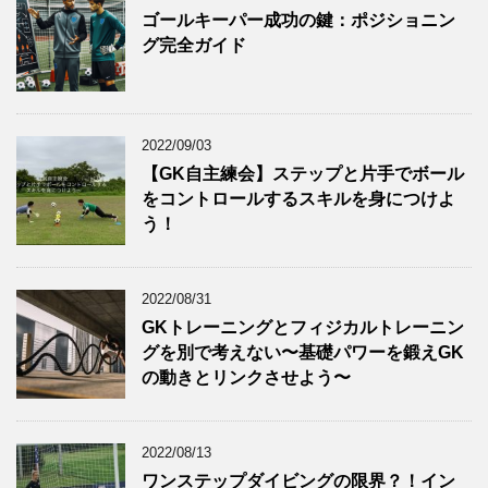
ゴールキーパー成功の鍵：ポジショニン
グ完全ガイド
2022/09/03
【GK自主練会】ステップと片手でボール
をコントロールするスキルを身につけよ
う！
2022/08/31
GKトレーニングとフィジカルトレーニン
グを別で考えない〜基礎パワーを鍛えGK
の動きとリンクさせよう〜
2022/08/13
ワンステップダイビングの限界？！イン