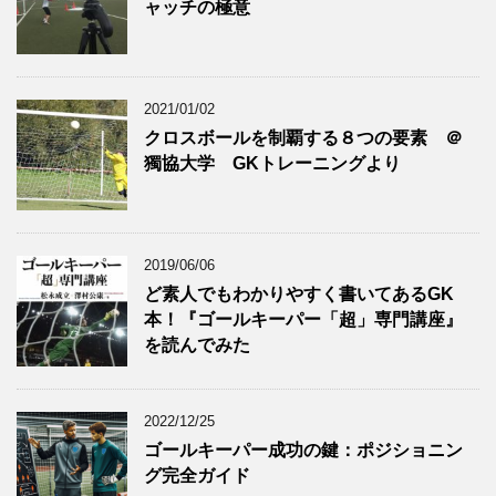
ャッチの極意
2021/01/02
クロスボールを制覇する８つの要素 ＠
獨協大学 GKトレーニングより
2019/06/06
ど素人でもわかりやすく書いてあるGK
本！『ゴールキーパー「超」専門講座』
を読んでみた
2022/12/25
ゴールキーパー成功の鍵：ポジショニン
グ完全ガイド