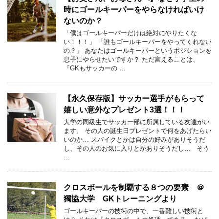
時にゴールキーパーをやらなければいけ
ないのか？
「僕はゴールキーパーだけは絶対にやりたくな
い！！！」 「誰もゴールキーパーをやってくれない
の？」 あなたはゴールキーパーというポジションを
息子にやらせたいですか？ ただ言えることは、
『GKもサッカーの …
【永久保存版】サッカー選手がもらって
嬉しい意外なプレゼント3選！！！
大学の同級生でサッカー部に所属している友達がい
ます。 その人の誕生日プレゼントで何をあげたらい
いのか… スパイクとかは自分の好みがありそうだ
し、その人のお気に入りとかありそうだし… そう
…
クロスボールを制覇する８つの要素 ＠
獨協大学 GKトレーニングより
ゴールキーパーの技術の中で、一番難しい技術と