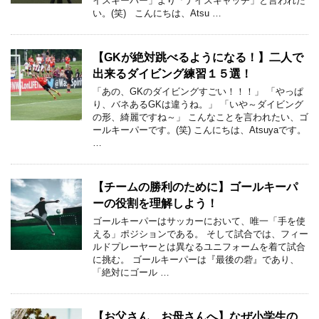
イスキーパー」より「ナイスキャッチ」と言われた
い。(笑) こんにちは、Atsu …
【GKが絶対跳べるようになる！】二人で
出来るダイビング練習１５選！
「あの、GKのダイビングすごい！！！」 「やっぱ
り、バネあるGKは違うね。」 「いや～ダイビング
の形、綺麗ですね～」 こんなことを言われたい、ゴ
ールキーパーです。(笑) こんにちは、Atsuyaです。
…
【チームの勝利のために】ゴールキーパ
ーの役割を理解しよう！
ゴールキーパーはサッカーにおいて、唯一「手を使
える」ポジションである。 そして試合では、フィー
ルドプレーヤーとは異なるユニフォームを着て試合
に挑む。 ゴールキーパーは『最後の砦』であり、
「絶対にゴール …
【お父さん、お母さんへ】なぜ小学生の