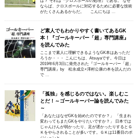
は？ それは『クロスボールの処理』である。 なぜ
ならば、クロスボールに対応するために必要な技術
がたくさんあるからだ。 こんにちは …
ど素人でもわかりやすく書いてあるGK
本！『ゴールキーパー「超」専門講座』
を読んでみた
ここまで素人に理解できるようなGK本はあっただ
ろうか・・・ こんにちは、Atsuyaです。今日は
2019年6月3日に発売された『ゴールキーパー「超」
専門講座』by 松永成立+澤村公康の本を読んだの
で …
「孤独」を感じるのではない。楽しむこ
とだ！～ゴールキーパー論を読んでみた
～
「あなたはなぜGKを始めたのですか？」 「生まれ
変わってもまたGKをやりたいですか？」 日本では
じゃんけんが弱かったり、足が遅かったりするとＧ
Ｋをやらされることが多いです。ＧＫは11番目のポ
ジションと …