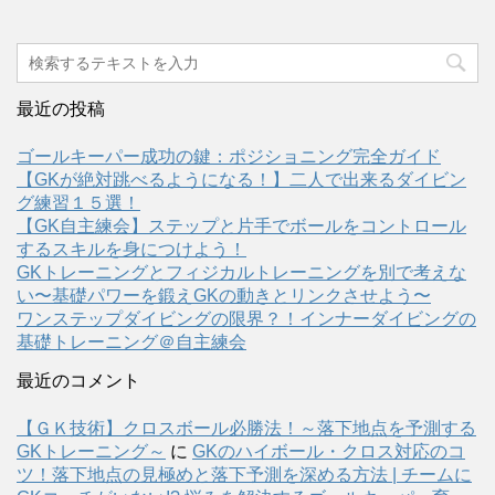
最近の投稿
ゴールキーパー成功の鍵：ポジショニング完全ガイド
【GKが絶対跳べるようになる！】二人で出来るダイビン
グ練習１５選！
【GK自主練会】ステップと片手でボールをコントロール
するスキルを身につけよう！
GKトレーニングとフィジカルトレーニングを別で考えな
い〜基礎パワーを鍛えGKの動きとリンクさせよう〜
ワンステップダイビングの限界？！インナーダイビングの
基礎トレーニング＠自主練会
最近のコメント
【ＧＫ技術】クロスボール必勝法！～落下地点を予測する
GKトレーニング～
に
GKのハイボール・クロス対応のコ
ツ！落下地点の見極めと落下予測を深める方法 | チームに