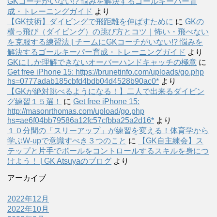
GKコーチがいない!? 悩みを解決するゴールキーパー育
成・トレーニングガイド
より
【GK技術】ダイビングで飛距離を伸ばすために
に
GKの
横っ飛び（ダイビング）の跳び方とコツ｜怖い・飛べない
を克服する練習法 | チームにGKコーチがいない!? 悩みを
解決するゴールキーパー育成・トレーニングガイド
より
GKにしか理解できないオーバーハンドキャッチの極意
に
Get free iPhone 15: https://brunetinfo.com/uploads/go.php
hs=0777adab185cbfd4bdb04d4528b90ac0*
より
【GKが絶対跳べるようになる！】二人で出来るダイビン
グ練習１５選！
に
Get free iPhone 15:
http://masonrthomas.com/upload/go.php
hs=ae6f04bb79586a12fc57cfbba25a2d16*
より
１０分間の「スリーアップ」が練習を変える！体育学から
学ぶW-upで意識すべき３つのこと
に
【GK自主練会】ス
テップと片手でボールをコントロールするスキルを身につ
けよう！ | GK Atsuyaのブログ
より
アーカイブ
2022年12月
2022年10月