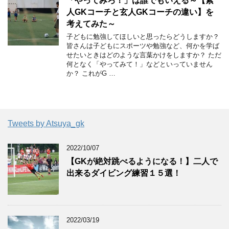
「やってみろ！」は誰でもいえる～【素
人GKコーチと玄人GKコーチの違い】を
考えてみた～
子どもに勉強してほしいと思ったらどうしますか？
皆さんは子どもにスポーツや勉強など、何かを学ば
せたいときはどのような言葉かけをしますか？ ただ
何となく「やってみて！」などといっていません
か？ これがG …
Tweets by Atsuya_gk
2022/10/07
【GKが絶対跳べるようになる！】二人で
出来るダイビング練習１５選！
2022/03/19