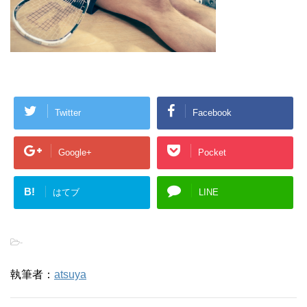
Twitter
Facebook
Google+
Pocket
B!
はてブ
LINE
-
執筆者：
atsuya