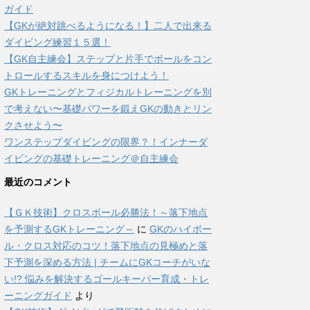
ガイド
【GKが絶対跳べるようになる！】二人で出来る
ダイビング練習１５選！
【GK自主練会】ステップと片手でボールをコン
トロールするスキルを身につけよう！
GKトレーニングとフィジカルトレーニングを別
で考えない〜基礎パワーを鍛えGKの動きとリン
クさせよう〜
ワンステップダイビングの限界？！インナーダ
イビングの基礎トレーニング＠自主練会
最近のコメント
【ＧＫ技術】クロスボール必勝法！～落下地点
を予測するGKトレーニング～
に
GKのハイボー
ル・クロス対応のコツ！落下地点の見極めと落
下予測を深める方法 | チームにGKコーチがいな
い!? 悩みを解決するゴールキーパー育成・トレ
ーニングガイド
より