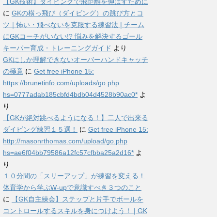
【GK技術】ダイビングで飛距離を伸ばすために
に
GKの横っ飛び（ダイビング）の跳び方とコ
ツ｜怖い・飛べないを克服する練習法 | チーム
にGKコーチがいない!? 悩みを解決するゴール
キーパー育成・トレーニングガイド
より
GKにしか理解できないオーバーハンドキャッチ
の極意
に
Get free iPhone 15:
https://brunetinfo.com/uploads/go.php
hs=0777adab185cbfd4bdb04d4528b90ac0*
よ
り
【GKが絶対跳べるようになる！】二人で出来る
ダイビング練習１５選！
に
Get free iPhone 15:
http://masonrthomas.com/upload/go.php
hs=ae6f04bb79586a12fc57cfbba25a2d16*
よ
り
１０分間の「スリーアップ」が練習を変える！
体育学から学ぶW-upで意識すべき３つのこと
に
【GK自主練会】ステップと片手でボールを
コントロールするスキルを身につけよう！ | GK