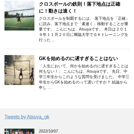
クロスボールの鉄則！落下地点は正確
に！動きは速く！
クロスボールを制覇するには、 落下地点を「正確」
に読み、落下地点まで「素速く」移動することが重
要です。 こんにちは、Atsuyaです。 本日は２０１
９年１１月２０日に獨協大学でＧＫトレーニングを
行った …
GKを始めるのに遅すぎることはない
「人生において、何かを始めるのに遅すぎることは
何もない！」 こんにちは、Atsuyaです。 先日、中
学三年生からこのような質問を受けました。 中学三
年生からGKを始めるのって遅いですか？ 結論から
申し …
Tweets by Atsuya_gk
2022/10/07