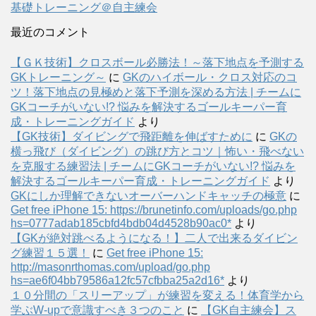
基礎トレーニング＠自主練会
最近のコメント
【ＧＫ技術】クロスボール必勝法！～落下地点を予測する
GKトレーニング～
に
GKのハイボール・クロス対応のコ
ツ！落下地点の見極めと落下予測を深める方法 | チームに
GKコーチがいない!? 悩みを解決するゴールキーパー育
成・トレーニングガイド
より
【GK技術】ダイビングで飛距離を伸ばすために
に
GKの
横っ飛び（ダイビング）の跳び方とコツ｜怖い・飛べない
を克服する練習法 | チームにGKコーチがいない!? 悩みを
解決するゴールキーパー育成・トレーニングガイド
より
GKにしか理解できないオーバーハンドキャッチの極意
に
Get free iPhone 15: https://brunetinfo.com/uploads/go.php
hs=0777adab185cbfd4bdb04d4528b90ac0*
より
【GKが絶対跳べるようになる！】二人で出来るダイビン
グ練習１５選！
に
Get free iPhone 15:
http://masonrthomas.com/upload/go.php
hs=ae6f04bb79586a12fc57cfbba25a2d16*
より
１０分間の「スリーアップ」が練習を変える！体育学から
学ぶW-upで意識すべき３つのこと
に
【GK自主練会】ス