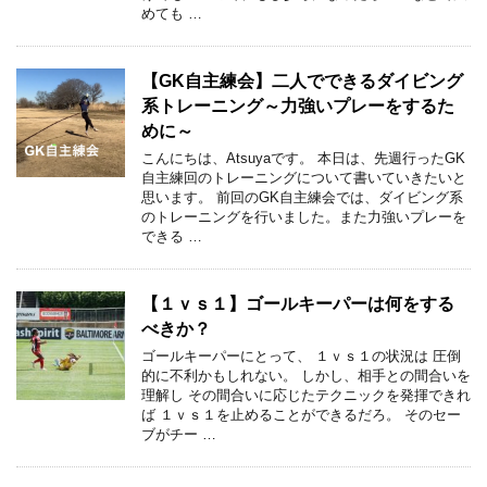
めても …
【GK自主練会】二人でできるダイビング
系トレーニング～力強いプレーをするた
めに～
こんにちは、Atsuyaです。 本日は、先週行ったGK
自主練回のトレーニングについて書いていきたいと
思います。 前回のGK自主練会では、ダイビング系
のトレーニングを行いました。また力強いプレーを
できる …
【１ｖｓ１】ゴールキーパーは何をする
べきか？
ゴールキーパーにとって、 １ｖｓ１の状況は 圧倒
的に不利かもしれない。 しかし、相手との間合いを
理解し その間合いに応じたテクニックを発揮できれ
ば １ｖｓ１を止めることができるだろ。 そのセー
ブがチー …