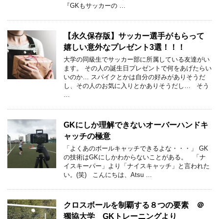
『GKもサッカーの …
【永久保存版】サッカー選手がもらって
嬉しい意外なプレゼント3選！！！
大学の同級生でサッカー部に所属している友達がい
ます。 その人の誕生日プレゼントで何をあげたらい
いのか… スパイクとかは自分の好みがありそうだ
し、その人のお気に入りとかありそうだし… そう
…
GKにしか理解できないオーバーハンドキ
ャッチの極意
「よくあのボールキャッチできるよな・・・」 GK
の技術はGKにしかわからないことがある。 「ナ
イスキーパー」より「ナイスキャッチ」と言われた
い。(笑) こんにちは、Atsu …
クロスボールを制覇する８つの要素 ＠
獨協大学 GKトレーニングより