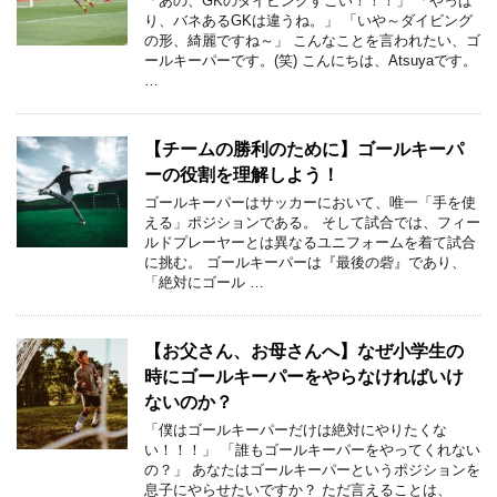
「あの、GKのダイビングすごい！！！」 「やっぱ
り、バネあるGKは違うね。」 「いや～ダイビング
の形、綺麗ですね～」 こんなことを言われたい、ゴ
ールキーパーです。(笑) こんにちは、Atsuyaです。
…
【チームの勝利のために】ゴールキーパ
ーの役割を理解しよう！
ゴールキーパーはサッカーにおいて、唯一「手を使
える」ポジションである。 そして試合では、フィー
ルドプレーヤーとは異なるユニフォームを着て試合
に挑む。 ゴールキーパーは『最後の砦』であり、
「絶対にゴール …
【お父さん、お母さんへ】なぜ小学生の
時にゴールキーパーをやらなければいけ
ないのか？
「僕はゴールキーパーだけは絶対にやりたくな
い！！！」 「誰もゴールキーパーをやってくれない
の？」 あなたはゴールキーパーというポジションを
息子にやらせたいですか？ ただ言えることは、