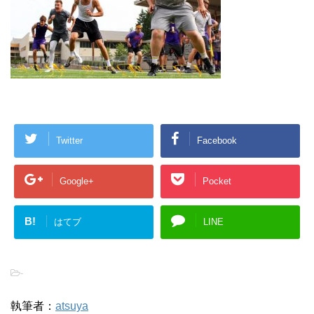
Twitter
Facebook
Google+
Pocket
B!
はてブ
LINE
-
執筆者：
atsuya