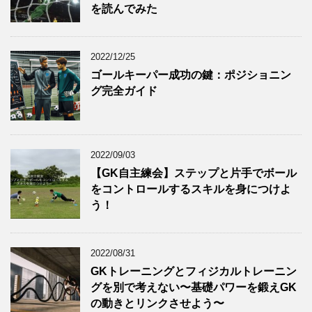
を読んでみた
2022/12/25
ゴールキーパー成功の鍵：ポジショニン
グ完全ガイド
2022/09/03
【GK自主練会】ステップと片手でボール
をコントロールするスキルを身につけよ
う！
2022/08/31
GKトレーニングとフィジカルトレーニン
グを別で考えない〜基礎パワーを鍛えGK
の動きとリンクさせよう〜