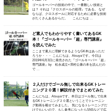
ゴールキーパーの技術の中で、一番難しい技術と
は？ それは『クロスボールの処理』である。 なぜ
ならば、クロスボールに対応するために必要な技術
がたくさんあるからだ。 こんにちは …
ど素人でもわかりやすく書いてあるGK
本！『ゴールキーパー「超」専門講座』
を読んでみた
ここまで素人に理解できるようなGK本はあっただ
ろうか・・・ こんにちは、Atsuyaです。今日は
2019年6月3日に発売された『ゴールキーパー「超」
専門講座』by 松永成立+澤村公康の本を読んだの
で …
２人だけでゴール無しで出来るGKトレー
ニング２０選！解説付きでまとめてみた
こんにちは、Atsuyaです。本日はゴール無しで出来
るGKトレーニング２０選ということでトレーニン
グ動画を載せてみました。 気になるトレーニングだ
けでもいいので、もし参考になったらSNSなどで広