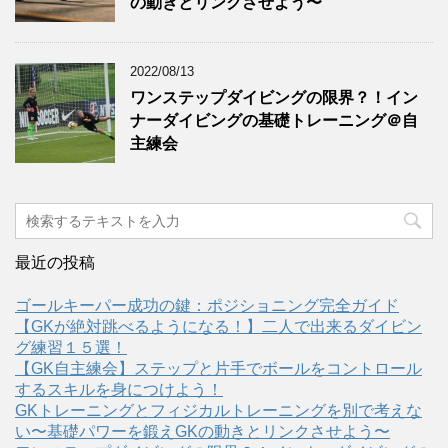
の動きとリンクさせよう〜
2022/08/13
ワンステップダイビングの限界？！イン
ナーダイビングの基礎トレーニング＠自
主練会
最近の投稿
ゴールキーパー成功の鍵：ポジショニング完全ガイド
【GKが絶対跳べるようになる！】二人で出来るダイビン
グ練習１５選！
【GK自主練会】ステップと片手でボールをコントロール
するスキルを身につけよう！
GKトレーニングとフィジカルトレーニングを別で考えな
い〜基礎パワーを鍛えGKの動きとリンクさせよう〜