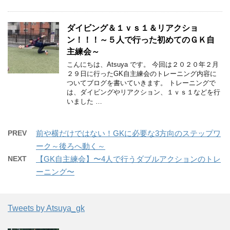
ダイビング＆１ｖｓ１＆リアクショ
ン！！！～５人で行った初めてのＧＫ自
主練会～
こんにちは、Atsuya です。 今回は２０２０年２月
２９日に行ったGK自主練会のトレーニング内容に
ついてブログを書いていきます。 トレーニングで
は、ダイビングやリアクション、１ｖｓ１などを行
いました …
PREV
前や横だけではない！GKに必要な3方向のステップワ
ーク～後ろへ動く～
NEXT
【GK自主練会】〜4人で行うダブルアクションのトレ
ーニング〜
Tweets by Atsuya_gk