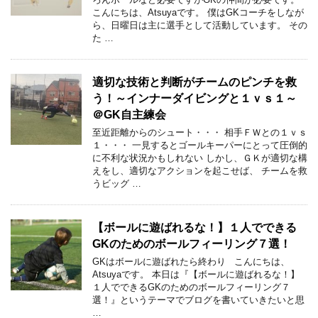
こんにちは、Atsuyaです。 僕はGKコーチをしなが
ら、日曜日は主に選手として活動しています。 その
た …
適切な技術と判断がチームのピンチを救
う！～インナーダイビングと１ｖｓ１～
＠GK自主練会
至近距離からのシュート・・・ 相手ＦＷとの１ｖｓ
１・・・ 一見するとゴールキーパーにとって圧倒的
に不利な状況かもしれない しかし、ＧＫが適切な構
えをし、適切なアクションを起こせば、 チームを救
うビッグ …
【ボールに遊ばれるな！】１人でできる
GKのためのボールフィーリング７選！
GKはボールに遊ばれたら終わり こんにちは、
Atsuyaです。 本日は『【ボールに遊ばれるな！】
１人でできるGKのためのボールフィーリング７
選！』というテーマでブログを書いていきたいと思
…