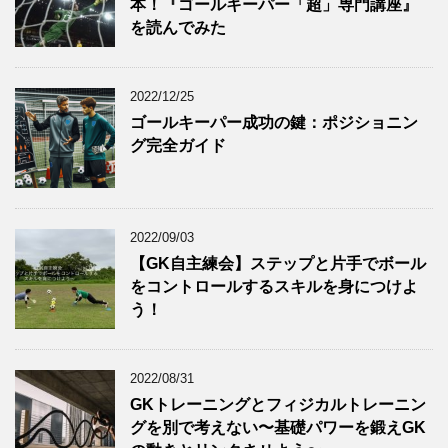
本！『ゴールキーパー「超」専門講座』
を読んでみた
2022/12/25
ゴールキーパー成功の鍵：ポジショニン
グ完全ガイド
2022/09/03
【GK自主練会】ステップと片手でボール
をコントロールするスキルを身につけよ
う！
2022/08/31
GKトレーニングとフィジカルトレーニン
グを別で考えない〜基礎パワーを鍛えGK