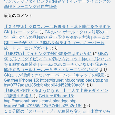
ワンステップダイビングの限界？！インナーダイビングの
基礎トレーニング＠自主練会
最近のコメント
【ＧＫ技術】クロスボール必勝法！～落下地点を予測する
GKトレーニング～
に
GKのハイボール・クロス対応のコ
ツ！落下地点の見極めと落下予測を深める方法 | チームに
GKコーチがいない!? 悩みを解決するゴールキーパー育
成・トレーニングガイド
より
【GK技術】ダイビングで飛距離を伸ばすために
に
GKの
横っ飛び（ダイビング）の跳び方とコツ｜怖い・飛べない
を克服する練習法 | チームにGKコーチがいない!? 悩みを
解決するゴールキーパー育成・トレーニングガイド
より
GKにしか理解できないオーバーハンドキャッチの極意
に
Get free iPhone 15: https://brunetinfo.com/uploads/go.php
hs=0777adab185cbfd4bdb04d4528b90ac0*
より
【GKが絶対跳べるようになる！】二人で出来るダイビン
グ練習１５選！
に
Get free iPhone 15:
http://masonrthomas.com/upload/go.php
hs=ae6f04bb79586a12fc57cfbba25a2d16*
より
１０分間の「スリーアップ」が練習を変える！体育学から