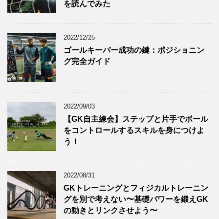
を読んでみた
2022/12/25
ゴールキーパー成功の鍵：ポジショニン
グ完全ガイド
2022/09/03
【GK自主練会】ステップと片手でボール
をコントロールするスキルを身につけよ
う！
2022/08/31
GKトレーニングとフィジカルトレーニン
グを別で考えない〜基礎パワーを鍛えGK
の動きとリンクさせよう〜