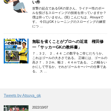
い件
攻撃の起点であるGKの皆さん、ライナー性のボー
ルを投げるスローイングの技術を持っていますか？
僕は持っていません。(笑) こんにちは、Atsuyaで
す。 今日はGKトレーニングのスローイングの練習
につ …
無駄を省くことがプロへの近道 権田修
一「サッカーGKの教科書」
７．３２, ２．４４ この数字をご存じだろうか。
これはゴールの大きさである。 正確には、ゴールの
高さ７．３２m、幅２．４４ｍである。 この幅をい
かにして守るか。それがゴールキーパーの仕事であ
る。 ス …
Tweets by Atsuya_gk
2022/10/07