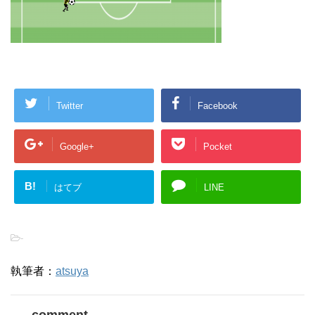
Twitter
Facebook
Google+
Pocket
B!
はてブ
LINE
-
執筆者：
atsuya