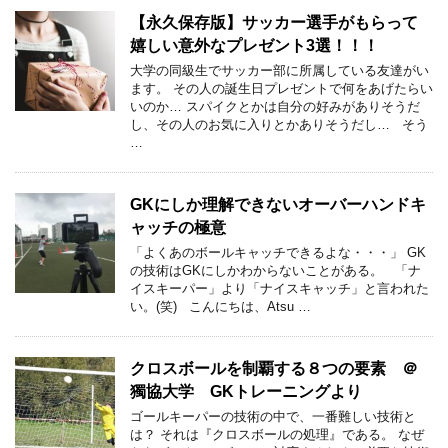
【永久保存版】サッカー選手がもらって
嬉しい意外なプレゼント3選！！！
大学の同級生でサッカー部に所属している友達がい
ます。 その人の誕生日プレゼントで何をあげたらい
いのか… スパイクとかは自分の好みがありそうだ
し、その人のお気に入りとかありそうだし… そう
…
GKにしか理解できないオーバーハンドキ
ャッチの極意
「よくあのボールキャッチできるよな・・・」 GK
の技術はGKにしかわからないことがある。 「ナ
イスキーパー」より「ナイスキャッチ」と言われた
い。(笑) こんにちは、Atsu …
クロスボールを制覇する８つの要素 ＠
獨協大学 GKトレーニングより
ゴールキーパーの技術の中で、一番難しい技術と
は？ それは『クロスボールの処理』である。 なぜ