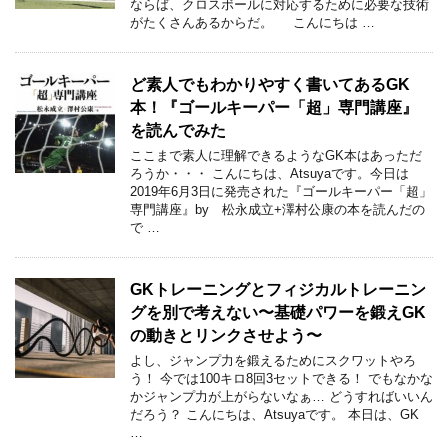
ならば、クロスボールに対応するために必要な技術
がたくさんあるからだ。 こんにちは …
ど素人でもわかりやすく書いてあるGK
本！『ゴールキーパー「超」専門講座』
を読んでみた
ここまで素人に理解できるようなGK本はあっただ
ろうか・・・ こんにちは、Atsuyaです。今日は
2019年6月3日に発売された『ゴールキーパー「超」
専門講座』by 松永成立+澤村公康の本を読んだの
で …
GKトレーニングとフィジカルトレーニン
グを別で考えない〜基礎パワーを鍛えGK
の動きとリンクさせよう〜
よし、ジャンプ力を鍛えるためにスクワットやろ
う！ 今では100キロ8回3セットできる！ でもなかな
かジャンプ力が上がらないなぁ… どうすればいいん
だろう？ こんにちは、Atsuyaです。 本日は、GK
…