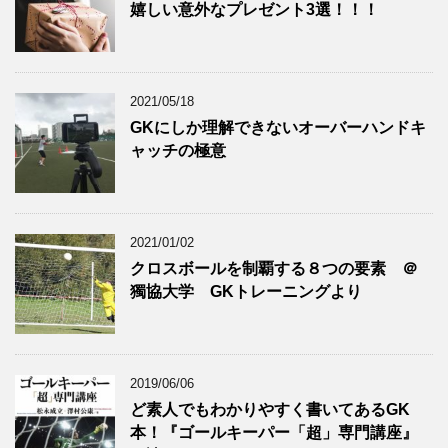
嬉しい意外なプレゼント3選！！！
2021/05/18
GKにしか理解できないオーバーハンドキ
ャッチの極意
2021/01/02
クロスボールを制覇する８つの要素 ＠
獨協大学 GKトレーニングより
2019/06/06
ど素人でもわかりやすく書いてあるGK
本！『ゴールキーパー「超」専門講座』