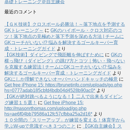
基礎トレーニング＠自主練会
最近のコメント
【ＧＫ技術】クロスボール必勝法！～落下地点を予測する
GKトレーニング～
に
GKのハイボール・クロス対応のコ
ツ！落下地点の見極めと落下予測を深める方法 | チームに
GKコーチがいない!? 悩みを解決するゴールキーパー育
成・トレーニングガイド
より
【GK技術】ダイビングで飛距離を伸ばすために
に
GKの
横っ飛び（ダイビング）の跳び方とコツ｜怖い・飛べない
を克服する練習法 | チームにGKコーチがいない!? 悩みを
解決するゴールキーパー育成・トレーニングガイド
より
GKにしか理解できないオーバーハンドキャッチの極意
に
Get free iPhone 15: https://brunetinfo.com/uploads/go.php
hs=0777adab185cbfd4bdb04d4528b90ac0*
より
【GKが絶対跳べるようになる！】二人で出来るダイビン
グ練習１５選！
に
Get free iPhone 15:
http://masonrthomas.com/upload/go.php
hs=ae6f04bb79586a12fc57cfbba25a2d16*
より
１０分間の「スリーアップ」が練習を変える！体育学から
学ぶW-upで意識すべき３つのこと
に
【GK自主練会】ス