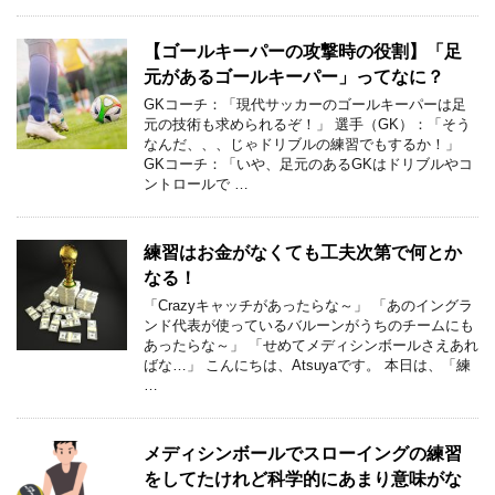
【ゴールキーパーの攻撃時の役割】「足
元があるゴールキーパー」ってなに？
GKコーチ：「現代サッカーのゴールキーパーは足
元の技術も求められるぞ！」 選手（GK）：「そう
なんだ、、、じゃドリブルの練習でもするか！」
GKコーチ：「いや、足元のあるGKはドリブルやコ
ントロールで …
練習はお金がなくても工夫次第で何とか
なる！
「Crazyキャッチがあったらな～」 「あのイングラ
ンド代表が使っているバルーンがうちのチームにも
あったらな～」 「せめてメディシンボールさえあれ
ばな…」 こんにちは、Atsuyaです。 本日は、「練
…
メディシンボールでスローイングの練習
をしてたけれど科学的にあまり意味がな