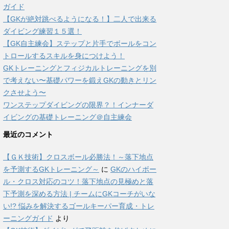
ガイド
【GKが絶対跳べるようになる！】二人で出来る
ダイビング練習１５選！
【GK自主練会】ステップと片手でボールをコン
トロールするスキルを身につけよう！
GKトレーニングとフィジカルトレーニングを別
で考えない〜基礎パワーを鍛えGKの動きとリン
クさせよう〜
ワンステップダイビングの限界？！インナーダ
イビングの基礎トレーニング＠自主練会
最近のコメント
【ＧＫ技術】クロスボール必勝法！～落下地点
を予測するGKトレーニング～
に
GKのハイボー
ル・クロス対応のコツ！落下地点の見極めと落
下予測を深める方法 | チームにGKコーチがいな
い!? 悩みを解決するゴールキーパー育成・トレ
ーニングガイド
より