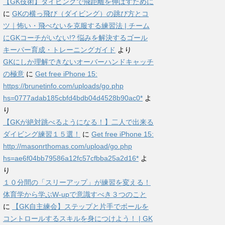
【GK技術】ダイビングで飛距離を伸ばすために
に
GKの横っ飛び（ダイビング）の跳び方とコ
ツ｜怖い・飛べないを克服する練習法 | チーム
にGKコーチがいない!? 悩みを解決するゴール
キーパー育成・トレーニングガイド
より
GKにしか理解できないオーバーハンドキャッチ
の極意
に
Get free iPhone 15:
https://brunetinfo.com/uploads/go.php
hs=0777adab185cbfd4bdb04d4528b90ac0*
よ
り
【GKが絶対跳べるようになる！】二人で出来る
ダイビング練習１５選！
に
Get free iPhone 15:
http://masonrthomas.com/upload/go.php
hs=ae6f04bb79586a12fc57cfbba25a2d16*
よ
り
１０分間の「スリーアップ」が練習を変える！
体育学から学ぶW-upで意識すべき３つのこと
に
【GK自主練会】ステップと片手でボールを
コントロールするスキルを身につけよう！ | GK