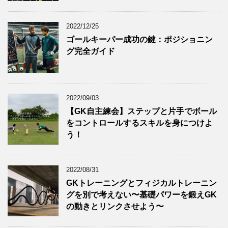
2022/12/25
ゴールキーパー成功の鍵：ポジショニン
グ完全ガイド
2022/09/03
【GK自主練会】ステップと片手でボール
をコントロールするスキルを身につけよ
う！
2022/08/31
GKトレーニングとフィジカルトレーニン
グを別で考えない〜基礎パワーを鍛えGK
の動きとリンクさせよう〜