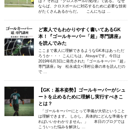
は？ それは『クロスボールの処理』である。 なぜ
ならば、クロスボールに対応するために必要な技術
がたくさんあるからだ。 こんにちは …
ど素人でもわかりやすく書いてあるGK
本！『ゴールキーパー「超」専門講座』
を読んでみた
ここまで素人に理解できるようなGK本はあっただ
ろうか・・・ こんにちは、Atsuyaです。今日は
2019年6月3日に発売された『ゴールキーパー「超」
専門講座』by 松永成立+澤村公康の本を読んだの
で …
【GK：基本姿勢】ゴールキーパーがシュ
ートを止めるために理解し実行すべきこ
とは？
「ゴールキーパーにとって準備が大切ということ
は理解できます。 しかし、具体的にどんな準備をす
ればいいかわかりません。」 本日のブログでは
こういった悩みを解決し …