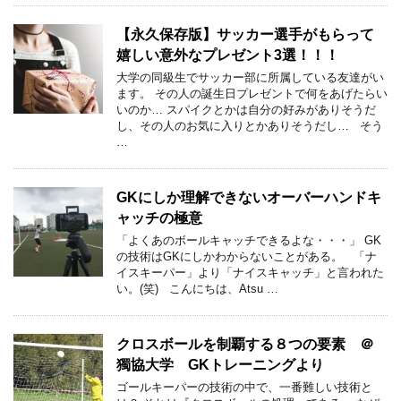
【永久保存版】サッカー選手がもらって
嬉しい意外なプレゼント3選！！！
大学の同級生でサッカー部に所属している友達がい
ます。 その人の誕生日プレゼントで何をあげたらい
いのか… スパイクとかは自分の好みがありそうだ
し、その人のお気に入りとかありそうだし… そう
…
GKにしか理解できないオーバーハンドキ
ャッチの極意
「よくあのボールキャッチできるよな・・・」 GK
の技術はGKにしかわからないことがある。 「ナ
イスキーパー」より「ナイスキャッチ」と言われた
い。(笑) こんにちは、Atsu …
クロスボールを制覇する８つの要素 ＠
獨協大学 GKトレーニングより
ゴールキーパーの技術の中で、一番難しい技術と