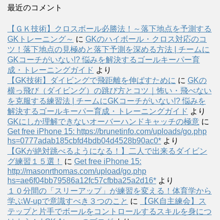
最近のコメント
【ＧＫ技術】クロスボール必勝法！～落下地点を予測する
GKトレーニング～
に
GKのハイボール・クロス対応のコ
ツ！落下地点の見極めと落下予測を深める方法 | チームに
GKコーチがいない!? 悩みを解決するゴールキーパー育
成・トレーニングガイド
より
【GK技術】ダイビングで飛距離を伸ばすために
に
GKの
横っ飛び（ダイビング）の跳び方とコツ｜怖い・飛べない
を克服する練習法 | チームにGKコーチがいない!? 悩みを
解決するゴールキーパー育成・トレーニングガイド
より
GKにしか理解できないオーバーハンドキャッチの極意
に
Get free iPhone 15: https://brunetinfo.com/uploads/go.php
hs=0777adab185cbfd4bdb04d4528b90ac0*
より
【GKが絶対跳べるようになる！】二人で出来るダイビン
グ練習１５選！
に
Get free iPhone 15:
http://masonrthomas.com/upload/go.php
hs=ae6f04bb79586a12fc57cfbba25a2d16*
より
１０分間の「スリーアップ」が練習を変える！体育学から
学ぶW-upで意識すべき３つのこと
に
【GK自主練会】ス
テップと片手でボールをコントロールするスキルを身につ