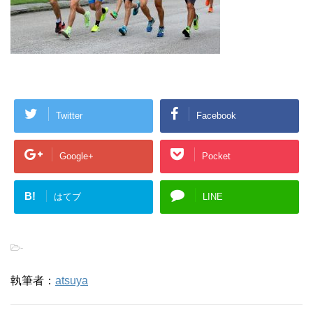
Twitter
Facebook
Google+
Pocket
B!
はてブ
LINE
-
執筆者：
atsuya