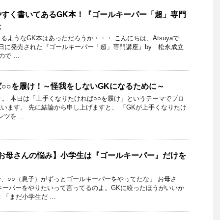
やすく書いてあるGK本！『ゴールキーパー「超」専門
た
るようなGK本はあっただろうか・・・ こんにちは、Atsuyaで
月3日に発売された『ゴールキーパー「超」専門講座』by 松永成立
ので …
○○を履け！～怪我をしないGKになるために～
です。 本日は「上手くなりたければ○○を履け」というテーマでブロ
います。 先に結論から申し上げますと、 「GKが上手くなりたけ
ンツを …
、お母さんの悩み】小学生は『ゴールキーパー』だけを
？
、○○（息子）がずっとゴールキーパーをやってたな」 お母さ
キーパーをやりたいって言ってるのよ。GKに絞ったほうがいいか
：「まだ小学生だ …