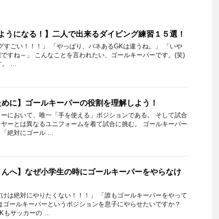
るようになる！】二人で出来るダイビング練習１５選！
グすごい！！！」 「やっぱり、バネあるGKは違うね。」 「いや
ですね～」 こんなことを言われたい、ゴールキーパーです。(笑)
す。 …
ために】ゴールキーパーの役割を理解しよう！
ーにおいて、唯一「手を使える」ポジションである。 そして試合
ヤーとは異なるユニフォームを着て試合に挑む。 ゴールキーパー
「絶対にゴール …
さんへ】なぜ小学生の時にゴールキーパーをやらなけ
？
けは絶対にやりたくない！！！」 「誰もゴールキーパーをやって
はゴールキーパーというポジションを息子にやらせたいですか？
Kもサッカーの …