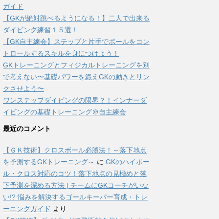
ガイド
【GKが絶対跳べるようになる！】二人で出来る
ダイビング練習１５選！
【GK自主練会】ステップと片手でボールをコン
トロールするスキルを身につけよう！
GKトレーニングとフィジカルトレーニングを別
で考えない〜基礎パワーを鍛えGKの動きとリン
クさせよう〜
ワンステップダイビングの限界？！インナーダ
イビングの基礎トレーニング＠自主練会
最近のコメント
【ＧＫ技術】クロスボール必勝法！～落下地点
を予測するGKトレーニング～
に
GKのハイボー
ル・クロス対応のコツ！落下地点の見極めと落
下予測を深める方法 | チームにGKコーチがいな
い!? 悩みを解決するゴールキーパー育成・トレ
ーニングガイド
より