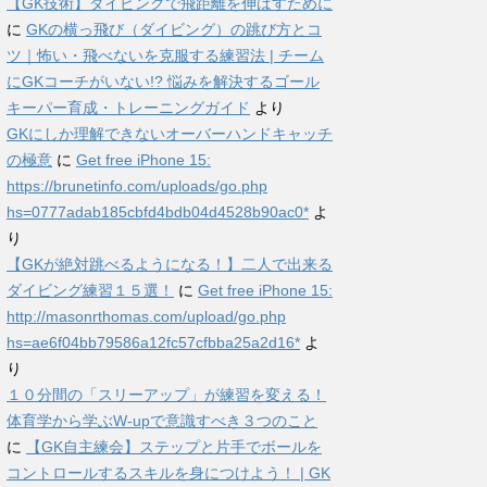
【GK技術】ダイビングで飛距離を伸ばすために
に
GKの横っ飛び（ダイビング）の跳び方とコ
ツ｜怖い・飛べないを克服する練習法 | チーム
にGKコーチがいない!? 悩みを解決するゴール
キーパー育成・トレーニングガイド
より
GKにしか理解できないオーバーハンドキャッチ
の極意
に
Get free iPhone 15:
https://brunetinfo.com/uploads/go.php
hs=0777adab185cbfd4bdb04d4528b90ac0*
よ
り
【GKが絶対跳べるようになる！】二人で出来る
ダイビング練習１５選！
に
Get free iPhone 15:
http://masonrthomas.com/upload/go.php
hs=ae6f04bb79586a12fc57cfbba25a2d16*
よ
り
１０分間の「スリーアップ」が練習を変える！
体育学から学ぶW-upで意識すべき３つのこと
に
【GK自主練会】ステップと片手でボールを
コントロールするスキルを身につけよう！ | GK