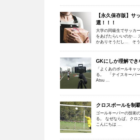
【永久保存版】サ
選！！！
大学の同級生でサッカー
をあげたらいいのか… 
かありそうだし… そう
GKにしか理解で
「よくあのボールキャッ
る。 「ナイスキーパー
Atsu …
クロスボールを制
ゴールキーパーの技術の
る。 なぜならば、ク
こんにちは …