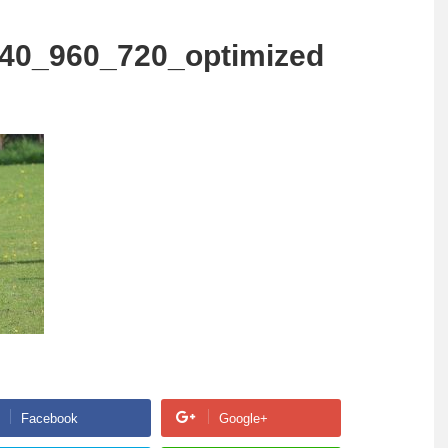
840_960_720_optimized
Facebook
Google+