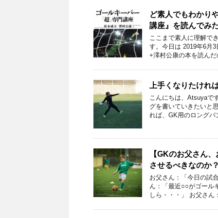
ど素人でもわかり
講座』を読んでみ
ここまで素人に理解でき
す。今日は 2019年6
+澤村公康の本を読んだ
上手くなりたければ
こんにちは、Atsuya
グを書いていきたいと思
れば、GK用のロングパ
【GKのお父さん
させるべきなのか
お父さん：「今日の試合
ん：「最近○○がゴール
しら・・・」 お父さん