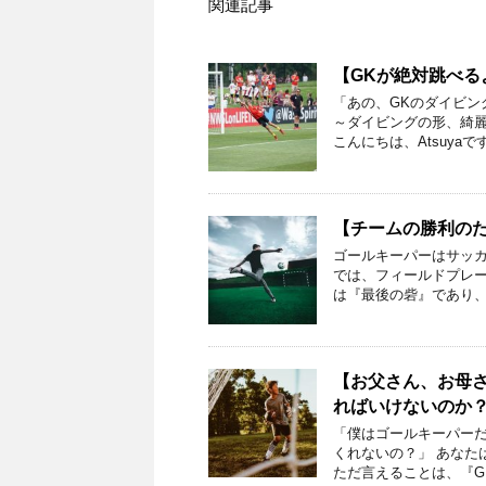
関連記事
【GKが絶対跳べ
「あの、GKのダイビン
～ダイビングの形、綺麗
こんにちは、Atsuyaで
【チームの勝利の
ゴールキーパーはサッカ
では、フィールドプレー
は『最後の砦』であり、
【お父さん、お母
ればいけないのか
「僕はゴールキーパーだ
くれないの？」 あなた
ただ言えることは、『G