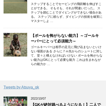
ステップすることでセービングの飛距離を伸ばすこ
とができる。 そもそも、それが間違いだった。 ス
テップを踏むことでダイビングができない場合があ
る。 ステップに頼らず、ダイビングの技術を確実に
マスターしよ …
【ボールを怖がらない能力】～ゴールキ
ーパーにとって必須能力～
ゴールキーパーは相手の足元に飛び込まないといけ
ない場面がある さらに７ｍ先からのシュートに対し
て、堂々と構えなければいけない ボールを怖がらな
い能力はGKにとって必要な能力 これは生まれなが
らの能力か …
Tweets by Atsuya_gk
2022/10/07
【GKが絶対跳べるようになる！】二人で