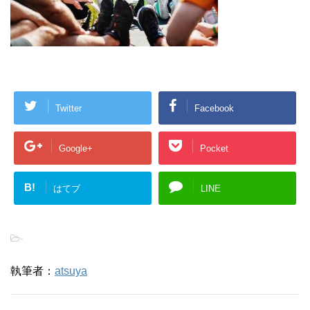
Twitter
Facebook
Google+
Pocket
B!
はてブ
LINE
-
執筆者：
atsuya