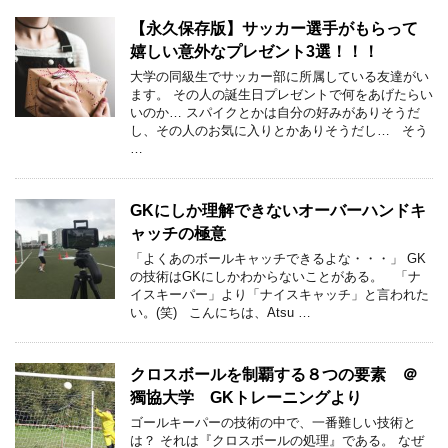
【永久保存版】サッカー選手がもらって
嬉しい意外なプレゼント3選！！！
大学の同級生でサッカー部に所属している友達がい
ます。 その人の誕生日プレゼントで何をあげたらい
いのか… スパイクとかは自分の好みがありそうだ
し、その人のお気に入りとかありそうだし… そう
…
GKにしか理解できないオーバーハンドキ
ャッチの極意
「よくあのボールキャッチできるよな・・・」 GK
の技術はGKにしかわからないことがある。 「ナ
イスキーパー」より「ナイスキャッチ」と言われた
い。(笑) こんにちは、Atsu …
クロスボールを制覇する８つの要素 ＠
獨協大学 GKトレーニングより
ゴールキーパーの技術の中で、一番難しい技術と
は？ それは『クロスボールの処理』である。 なぜ