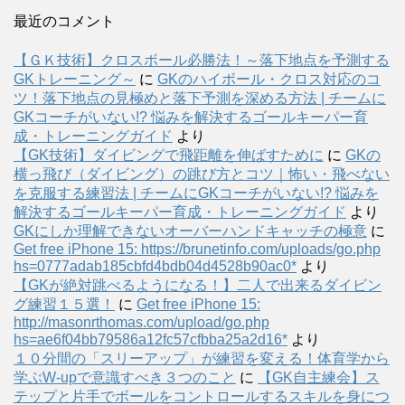
最近のコメント
【ＧＫ技術】クロスボール必勝法！～落下地点を予測する
GKトレーニング～
に
GKのハイボール・クロス対応のコ
ツ！落下地点の見極めと落下予測を深める方法 | チームに
GKコーチがいない!? 悩みを解決するゴールキーパー育
成・トレーニングガイド
より
【GK技術】ダイビングで飛距離を伸ばすために
に
GKの
横っ飛び（ダイビング）の跳び方とコツ｜怖い・飛べない
を克服する練習法 | チームにGKコーチがいない!? 悩みを
解決するゴールキーパー育成・トレーニングガイド
より
GKにしか理解できないオーバーハンドキャッチの極意
に
Get free iPhone 15: https://brunetinfo.com/uploads/go.php
hs=0777adab185cbfd4bdb04d4528b90ac0*
より
【GKが絶対跳べるようになる！】二人で出来るダイビン
グ練習１５選！
に
Get free iPhone 15:
http://masonrthomas.com/upload/go.php
hs=ae6f04bb79586a12fc57cfbba25a2d16*
より
１０分間の「スリーアップ」が練習を変える！体育学から
学ぶW-upで意識すべき３つのこと
に
【GK自主練会】ス
テップと片手でボールをコントロールするスキルを身につ