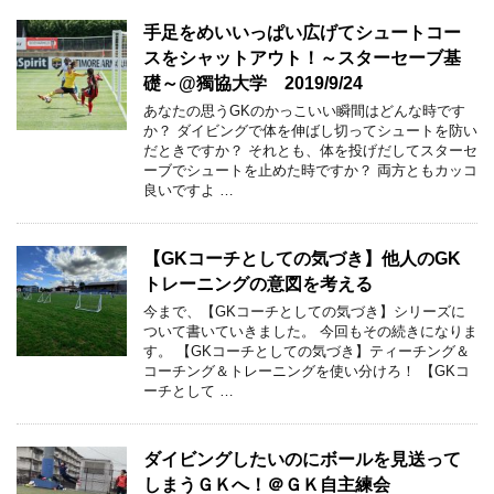
手足をめいいっぱい広げてシュートコー
スをシャットアウト！～スターセーブ基
礎～@獨協大学 2019/9/24
あなたの思うGKのかっこいい瞬間はどんな時です
か？ ダイビングで体を伸ばし切ってシュートを防い
だときですか？ それとも、体を投げだしてスターセ
ーブでシュートを止めた時ですか？ 両方ともカッコ
良いですよ …
【GKコーチとしての気づき】他人のGK
トレーニングの意図を考える
今まで、【GKコーチとしての気づき】シリーズに
ついて書いていきました。 今回もその続きになりま
す。 【GKコーチとしての気づき】ティーチング＆
コーチング＆トレーニングを使い分けろ！ 【GKコ
ーチとして …
ダイビングしたいのにボールを見送って
しまうＧＫへ！＠ＧＫ自主練会