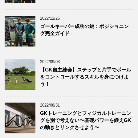
2022/12/25
ゴールキーパー成功の鍵：ポジショニン
グ完全ガイド
2022/09/03
【GK自主練会】ステップと片手でボール
をコントロールするスキルを身につけよ
う！
2022/08/31
GKトレーニングとフィジカルトレーニン
グを別で考えない〜基礎パワーを鍛えGK
の動きとリンクさせよう〜