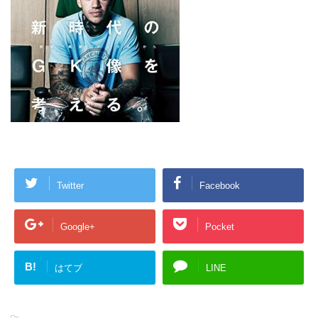
Twitter
Facebook
Google+
Pocket
B!
はてブ
LINE