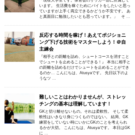
「現在大学生です。体育会のサッカー部に所属して
います。 生活費を稼ぐためにバイトをしたいと思っ
ていますが上手く両立できるかどうか不安です。 あ
と真面目に勉強したいとも思っています。」 そ …
反応する時間を稼げ！あえてポジショニ
ング下げる技術をマスターしよう！＠自
主練会
『相手との距離を詰め、シュートコースを消すこと
でシュートを止めることができる！』 本当に相手と
の距離を詰めるだけでシュートを止めることができ
るのか… こんにちは、Atusyaです。 先日以下のよ
うなツ …
難しいことはわかりませんが、ストレッ
チングの基本は理解しています！
GKと切り離せないもの。それは柔軟性。 そして柔
軟性はいきなり身につくものではない。 結局、GK
練習をしていない時にいかにGKのことを考えられ
るかが大切。 こんにちは、Atusyaです。 本日はGK
に …