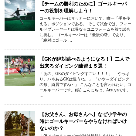
【チームの勝利のために】ゴールキーパ
ーの役割を理解しよう！
ゴールキーパーはサッカーにおいて、唯一「手を使
える」ポジションである。 そして試合では、フィー
ルドプレーヤーとは異なるユニフォームを着て試合
に挑む。 ゴールキーパーは『最後の砦』であり、
「絶対にゴール …
【GKが絶対跳べるようになる！】二人で
出来るダイビング練習１５選！
「あの、GKのダイビングすごい！！！」 「やっぱ
り、バネあるGKは違うね。」 「いや～ダイビング
の形、綺麗ですね～」 こんなことを言われたい、ゴ
ールキーパーです。(笑) こんにちは、Atsuyaです。
…
【お父さん、お母さんへ】なぜ小学生の
時にゴールキーパーをやらなければいけ
ないのか？
「僕はゴールキーパーだけは絶対にやりたくな