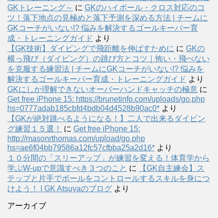
GKトレーニング～
に
GKのハイボール・クロス対応のコ
ツ！落下地点の見極めと落下予測を深める方法 | チームに
GKコーチがいない!? 悩みを解決するゴールキーパー育
成・トレーニングガイド
より
【GK技術】ダイビングで飛距離を伸ばすために
に
GKの
横っ飛び（ダイビング）の跳び方とコツ｜怖い・飛べない
を克服する練習法 | チームにGKコーチがいない!? 悩みを
解決するゴールキーパー育成・トレーニングガイド
より
GKにしか理解できないオーバーハンドキャッチの極意
に
Get free iPhone 15: https://brunetinfo.com/uploads/go.php
hs=0777adab185cbfd4bdb04d4528b90ac0*
より
【GKが絶対跳べるようになる！】二人で出来るダイビン
グ練習１５選！
に
Get free iPhone 15:
http://masonrthomas.com/upload/go.php
hs=ae6f04bb79586a12fc57cfbba25a2d16*
より
１０分間の「スリーアップ」が練習を変える！体育学から
学ぶW-upで意識すべき３つのこと
に
【GK自主練会】ス
テップと片手でボールをコントロールするスキルを身につ
けよう！ | GK Atsuyaのブログ
より
アーカイブ