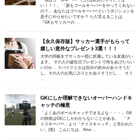
い！！！」 「誰もゴールキーパーをやってくれない
の？」 あなたはゴールキーパーというポジションを
息子にやらせたいですか？ ただ言えることは、
『GKもサッカーの …
【永久保存版】サッカー選手がもらって
嬉しい意外なプレゼント3選！！！
大学の同級生でサッカー部に所属している友達がい
ます。 その人の誕生日プレゼントで何をあげたらい
いのか… スパイクとかは自分の好みがありそうだ
し、その人のお気に入りとかありそうだし… そう
…
GKにしか理解できないオーバーハンドキ
ャッチの極意
「よくあのボールキャッチできるよな・・・」 GK
の技術はGKにしかわからないことがある。 「ナ
イスキーパー」より「ナイスキャッチ」と言われた
い。(笑) こんにちは、Atsu …