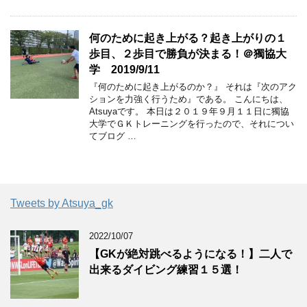
何のために起き上がる？起き上がりの１
歩目、２歩目で勝負が決まる！＠獨協大
学 2019/9/11
『何のために起き上がるのか？』 それは『次のアク
ションを力強く行うため』である。 こんにちは、
Atsuyaです。 本日は２０１９年９月１１日に獨協
大学でＧＫトレーニングを行ったので、それについ
てブログ …
Tweets by Atsuya_gk
2022/10/07
【GKが絶対跳べるようになる！】二人で
出来るダイビング練習１５選！