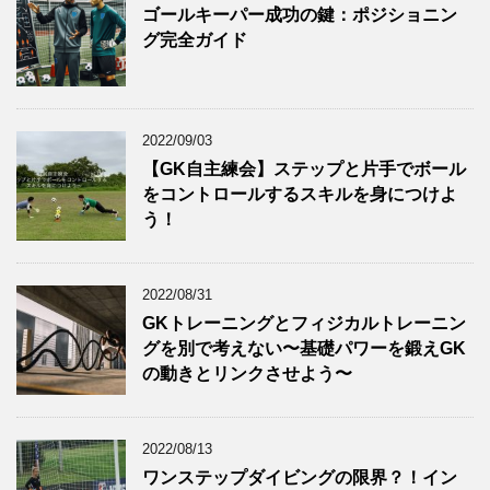
ゴールキーパー成功の鍵：ポジショニン
グ完全ガイド
2022/09/03
【GK自主練会】ステップと片手でボール
をコントロールするスキルを身につけよ
う！
2022/08/31
GKトレーニングとフィジカルトレーニン
グを別で考えない〜基礎パワーを鍛えGK
の動きとリンクさせよう〜
2022/08/13
ワンステップダイビングの限界？！イン