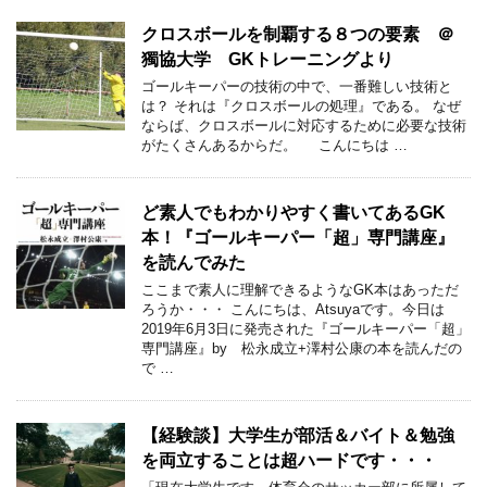
クロスボールを制覇する８つの要素 ＠
獨協大学 GKトレーニングより
ゴールキーパーの技術の中で、一番難しい技術と
は？ それは『クロスボールの処理』である。 なぜ
ならば、クロスボールに対応するために必要な技術
がたくさんあるからだ。 こんにちは …
ど素人でもわかりやすく書いてあるGK
本！『ゴールキーパー「超」専門講座』
を読んでみた
ここまで素人に理解できるようなGK本はあっただ
ろうか・・・ こんにちは、Atsuyaです。今日は
2019年6月3日に発売された『ゴールキーパー「超」
専門講座』by 松永成立+澤村公康の本を読んだの
で …
【経験談】大学生が部活＆バイト＆勉強
を両立することは超ハードです・・・