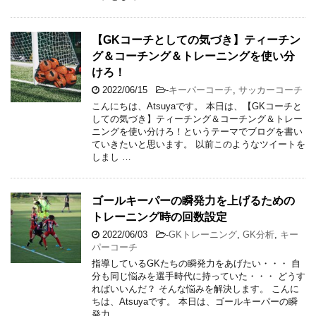
【GKコーチとしての気づき】ティーチン
グ＆コーチング＆トレーニングを使い分
けろ！
2022/06/15
-
キーパーコーチ
,
サッカーコーチ
こんにちは、Atsuyaです。 本日は、【GKコーチと
しての気づき】ティーチング＆コーチング＆トレー
ニングを使い分けろ！というテーマでブログを書い
ていきたいと思います。 以前このようなツイートを
しまし …
ゴールキーパーの瞬発力を上げるための
トレーニング時の回数設定
2022/06/03
-
GKトレーニング
,
GK分析
,
キー
パーコーチ
指導しているGKたちの瞬発力をあげたい・・・ 自
分も同じ悩みを選手時代に持っていた・・・ どうす
ればいいんだ？ そんな悩みを解決します。 こんに
ちは、Atsuyaです。 本日は、ゴールキーパーの瞬
発力 …