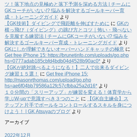
ツ！落下地点の見極めと落下予測を深める方法 | チームに
GKコーチがいない!? 悩みを解決するゴールキーパー育
成・トレーニングガイド
より
【GK技術】ダイビングで飛距離を伸ばすために
に
GKの
横っ飛び（ダイビング）の跳び方とコツ｜怖い・飛べない
を克服する練習法 | チームにGKコーチがいない!? 悩みを
解決するゴールキーパー育成・トレーニングガイド
より
GKにしか理解できないオーバーハンドキャッチの極意
に
Get free iPhone 15: https://brunetinfo.com/uploads/go.php
hs=0777adab185cbfd4bdb04d4528b90ac0*
より
【GKが絶対跳べるようになる！】二人で出来るダイビン
グ練習１５選！
に
Get free iPhone 15:
http://masonrthomas.com/upload/go.php
hs=ae6f04bb79586a12fc57cfbba25a2d16*
より
１０分間の「スリーアップ」が練習を変える！体育学から
学ぶW-upで意識すべき３つのこと
に
【GK自主練会】ス
テップと片手でボールをコントロールするスキルを身につ
けよう！ | GK Atsuyaのブログ
より
アーカイブ
2022年12月