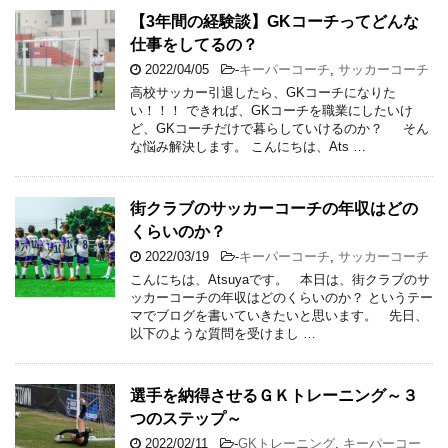
【3年間の経験談】GKコーチってどんな
仕事をしてるの？
2022/04/05
-
キーパーコーチ
,
サッカーコーチ
高校サッカー引退したら、GKコーチになりた
い！！！ できれば、GKコーチを職業にしたいけ
ど、GKコーチだけで暮らしていけるのか？ そん
な悩み解決します。 こんにちは、Ats …
街クラブのサッカーコーチの年収はどの
くらいのか？
2022/03/19
-
キーパーコーチ
,
サッカーコーチ
こんにちは、Atsuyaです。 本日は、街クラブのサ
ッカーコーチの年収はどのくらいのか？ というテー
マでブログを書いていきたいと思います。 先日、
以下のような質問を受けまし …
選手を納得させるＧＫトレーニング～３
つのステップ～
2022/02/11
-
GKトレーニング
,
キーパーコー