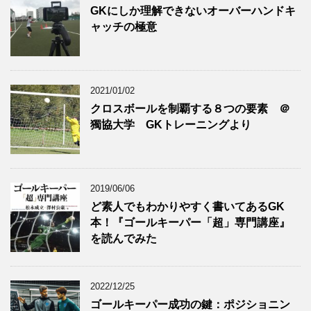
GKにしか理解できないオーバーハンドキ
ャッチの極意
2021/01/02
クロスボールを制覇する８つの要素 ＠
獨協大学 GKトレーニングより
2019/06/06
ど素人でもわかりやすく書いてあるGK
本！『ゴールキーパー「超」専門講座』
を読んでみた
2022/12/25
ゴールキーパー成功の鍵：ポジショニン