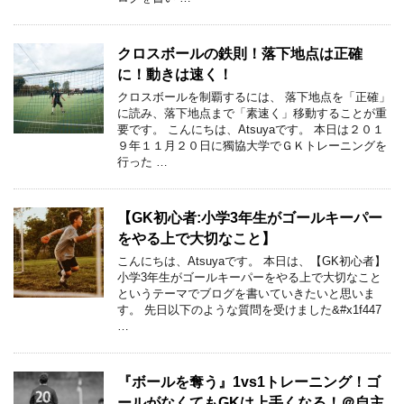
クロスボールの鉄則！落下地点は正確
に！動きは速く！
クロスボールを制覇するには、 落下地点を「正確」
に読み、落下地点まで「素速く」移動することが重
要です。 こんにちは、Atsuyaです。 本日は２０１
９年１１月２０日に獨協大学でＧＫトレーニングを
行った …
【GK初心者:小学3年生がゴールキーパー
をやる上で大切なこと】
こんにちは、Atsuyaです。 本日は、【GK初心者】
小学3年生がゴールキーパーをやる上で大切なこと
というテーマでブログを書いていきたいと思いま
す。 先日以下のような質問を受けました&#x1f447
…
『ボールを奪う』1vs1トレーニング！ゴ
ールがなくてもGKは上手くなる！＠自主