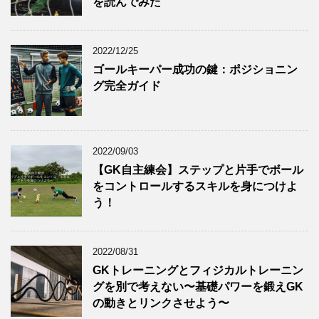
を読んでみた
2022/12/25
ゴールキーパー成功の鍵：ポジショニン
グ完全ガイド
2022/09/03
【GK自主練会】ステップと片手でボール
をコントロールするスキルを身につけよ
う！
2022/08/31
GKトレーニングとフィジカルトレーニン
グを別で考えない〜基礎パワーを鍛えGK
の動きとリンクさせよう〜