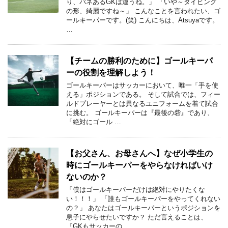
り、バネあるGKは違うね。」 「いや～ダイビング
の形、綺麗ですね～」 こんなことを言われたい、ゴ
ールキーパーです。(笑) こんにちは、Atsuyaです。
…
【チームの勝利のために】ゴールキーパ
ーの役割を理解しよう！
ゴールキーパーはサッカーにおいて、唯一「手を使
える」ポジションである。 そして試合では、フィー
ルドプレーヤーとは異なるユニフォームを着て試合
に挑む。 ゴールキーパーは『最後の砦』であり、
「絶対にゴール …
【お父さん、お母さんへ】なぜ小学生の
時にゴールキーパーをやらなければいけ
ないのか？
「僕はゴールキーパーだけは絶対にやりたくな
い！！！」 「誰もゴールキーパーをやってくれない
の？」 あなたはゴールキーパーというポジションを
息子にやらせたいですか？ ただ言えることは、
『GKもサッカーの …