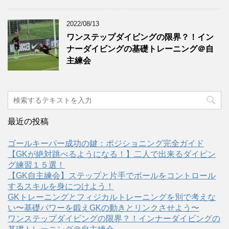
2022/08/13
ワンステップダイビングの限界？！イン
ナーダイビングの基礎トレーニング＠自
主練会
最近の投稿
ゴールキーパー成功の鍵：ポジショニング完全ガイド
【GKが絶対跳べるようになる！】二人で出来るダイビン
グ練習１５選！
【GK自主練会】ステップと片手でボールをコントロール
するスキルを身につけよう！
GKトレーニングとフィジカルトレーニングを別で考えな
い〜基礎パワーを鍛えGKの動きとリンクさせよう〜
ワンステップダイビングの限界？！インナーダイビングの