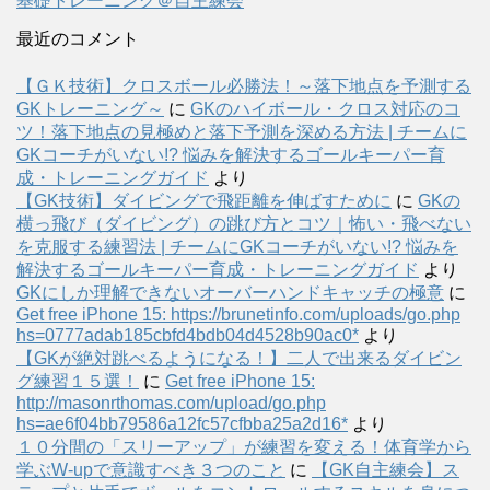
基礎トレーニング＠自主練会
最近のコメント
【ＧＫ技術】クロスボール必勝法！～落下地点を予測する
GKトレーニング～
に
GKのハイボール・クロス対応のコ
ツ！落下地点の見極めと落下予測を深める方法 | チームに
GKコーチがいない!? 悩みを解決するゴールキーパー育
成・トレーニングガイド
より
【GK技術】ダイビングで飛距離を伸ばすために
に
GKの
横っ飛び（ダイビング）の跳び方とコツ｜怖い・飛べない
を克服する練習法 | チームにGKコーチがいない!? 悩みを
解決するゴールキーパー育成・トレーニングガイド
より
GKにしか理解できないオーバーハンドキャッチの極意
に
Get free iPhone 15: https://brunetinfo.com/uploads/go.php
hs=0777adab185cbfd4bdb04d4528b90ac0*
より
【GKが絶対跳べるようになる！】二人で出来るダイビン
グ練習１５選！
に
Get free iPhone 15:
http://masonrthomas.com/upload/go.php
hs=ae6f04bb79586a12fc57cfbba25a2d16*
より
１０分間の「スリーアップ」が練習を変える！体育学から
学ぶW-upで意識すべき３つのこと
に
【GK自主練会】ス