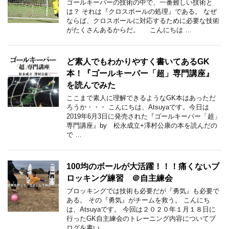
ゴールキーパーの技術の中で、一番難しい技術と
は？ それは『クロスボールの処理』である。 なぜ
ならば、クロスボールに対応するために必要な技術
がたくさんあるからだ。 こんにちは …
ど素人でもわかりやすく書いてあるGK
本！『ゴールキーパー「超」専門講座』
を読んでみた
ここまで素人に理解できるようなGK本はあっただ
ろうか・・・ こんにちは、Atsuyaです。今日は
2019年6月3日に発売された『ゴールキーパー「超」
専門講座』by 松永成立+澤村公康の本を読んだの
で …
100均のボールが大活躍！！！痛くないブ
ロッキング練習 ＠自主練会
ブロッキングでは技術も必要だが『勇気』も必要で
ある。 その『勇気』がチームを救う。 こんにち
は、Atsuyaです。 今回は２０２０年１月１８日に
行ったGK自主練会のトレーニング内容についてブ
ログを書い …