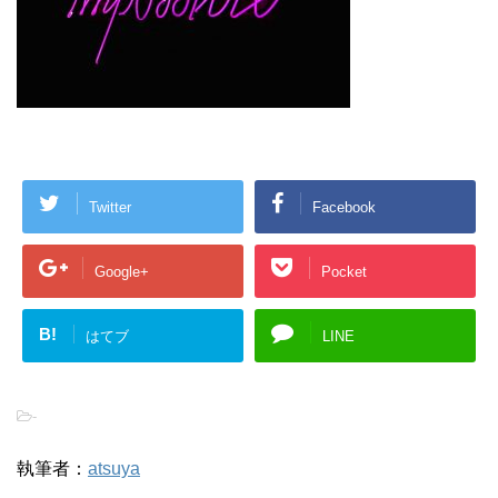
Twitter
Facebook
Google+
Pocket
B!
はてブ
LINE
-
執筆者：
atsuya