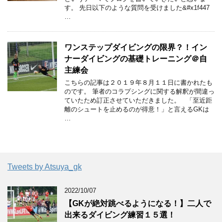
す。 先日以下のような質問を受けました&#x1f447
…
ワンステップダイビングの限界？！イン
ナーダイビングの基礎トレーニング＠自
主練会
こちらの記事は２０１９年８月１１日に書かれたも
のです。 筆者のコラプシングに関する解釈が間違っ
ていたため訂正させていただきました。 「至近距
離のシュートを止めるのが得意！」と言えるGKは
…
Tweets by Atsuya_gk
2022/10/07
【GKが絶対跳べるようになる！】二人で
出来るダイビング練習１５選！