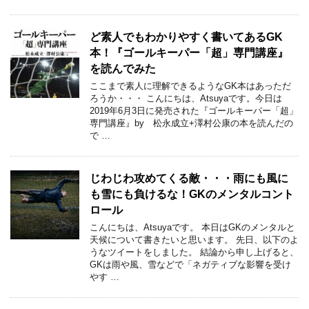
ど素人でもわかりやすく書いてあるGK
本！『ゴールキーパー「超」専門講座』
を読んでみた
ここまで素人に理解できるようなGK本はあっただ
ろうか・・・ こんにちは、Atsuyaです。今日は
2019年6月3日に発売された『ゴールキーパー「超」
専門講座』by 松永成立+澤村公康の本を読んだの
で …
じわじわ攻めてくる敵・・・雨にも風に
も雪にも負けるな！GKのメンタルコント
ロール
こんにちは、Atsuyaです。 本日はGKのメンタルと
天候について書きたいと思います。 先日、以下のよ
うなツイートをしました。 結論から申し上げると、
GKは雨や風、雪などで「ネガティブな影響を受け
やす …