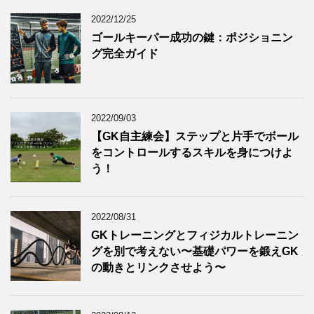
2022/12/25
ゴールキーパー成功の鍵：ポジショニン
グ完全ガイド
2022/09/03
【GK自主練会】ステップと片手でボール
をコントロールするスキルを身につけよ
う！
2022/08/31
GKトレーニングとフィジカルトレーニン
グを別で考えない〜基礎パワーを鍛えGK
の動きとリンクさせよう〜