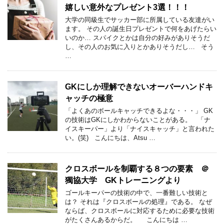
嬉しい意外なプレゼント3選！！！
大学の同級生でサッカー部に所属している友達がい
ます。 その人の誕生日プレゼントで何をあげたらい
いのか… スパイクとかは自分の好みがありそうだ
し、その人のお気に入りとかありそうだし… そう
…
GKにしか理解できないオーバーハンドキ
ャッチの極意
「よくあのボールキャッチできるよな・・・」 GK
の技術はGKにしかわからないことがある。 「ナ
イスキーパー」より「ナイスキャッチ」と言われた
い。(笑) こんにちは、Atsu …
クロスボールを制覇する８つの要素 ＠
獨協大学 GKトレーニングより
ゴールキーパーの技術の中で、一番難しい技術と
は？ それは『クロスボールの処理』である。 なぜ
ならば、クロスボールに対応するために必要な技術
がたくさんあるからだ。 こんにちは …