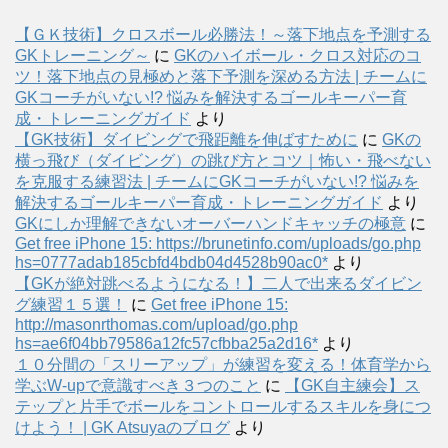
【ＧＫ技術】クロスボール必勝法！～落下地点を予測する
GKトレーニング～
に
GKのハイボール・クロス対応のコ
ツ！落下地点の見極めと落下予測を深める方法 | チームに
GKコーチがいない!? 悩みを解決するゴールキーパー育
成・トレーニングガイド
より
【GK技術】ダイビングで飛距離を伸ばすために
に
GKの
横っ飛び（ダイビング）の跳び方とコツ｜怖い・飛べない
を克服する練習法 | チームにGKコーチがいない!? 悩みを
解決するゴールキーパー育成・トレーニングガイド
より
GKにしか理解できないオーバーハンドキャッチの極意
に
Get free iPhone 15: https://brunetinfo.com/uploads/go.php
hs=0777adab185cbfd4bdb04d4528b90ac0*
より
【GKが絶対跳べるようになる！】二人で出来るダイビン
グ練習１５選！
に
Get free iPhone 15:
http://masonrthomas.com/upload/go.php
hs=ae6f04bb79586a12fc57cfbba25a2d16*
より
１０分間の「スリーアップ」が練習を変える！体育学から
学ぶW-upで意識すべき３つのこと
に
【GK自主練会】ス
テップと片手でボールをコントロールするスキルを身につ
けよう！ | GK Atsuyaのブログ
より